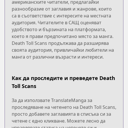
американските читатели, предлагайки
разнообразие от заглавия и жанрове, които
са в съответствие с интересите на местната
аудитория. Читателите в САЩ оценяват
удобството и бързината на платформата,
което я прави предпочитано място за манга.
Death Toll Scans продължава да разширява
своята аудитория, привличайки любители на
манга от различни възрасти и интереси.
Как да проследите и преведете Death
Toll Scans
За да използвате TranslateManga за
проследяване на четенето на Death Toll Scans,
просто добавете заглавията в списъка си за
четене с едно кликване. Можете лесно да
управлявате статуса на четенето си и