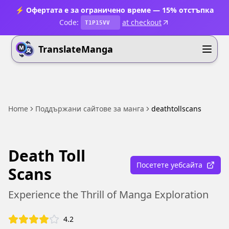
⚡ Офертата е за ограничено време — 15% отстъпка
Code:
at checkout
T1P15VV
TranslateManga
Home
Поддържани сайтове за манга
deathtollscans
Death Toll
Посетете уебсайта
Scans
Experience the Thrill of Manga Exploration
4.2