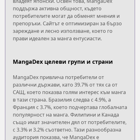
владеят японски. Освен това, MangaDex
поддържа активна общност, където
потребителите могат да обменят мнения и
препоръки. Сайтът е оптимизиран за бързо
зареждане и лесно използване, което го
прави идеален за манга ентусиасти.
MangaDex целеви групи и страни
MangaDex привлича потребители от
различни държави, като 39.7% от тях са от
САЩ, което показва голям интерес към манга
в тази страна. Бразилия следва с 4.9%, а
Франция с 3.7%, което подчертава глобалната
популярност на манга. Филипини и Канада
също имат значителен дял от потребителите,
с 3.3% и 3.2% съответно. Тази разнообразна
аудитория показва, че MangaDex е