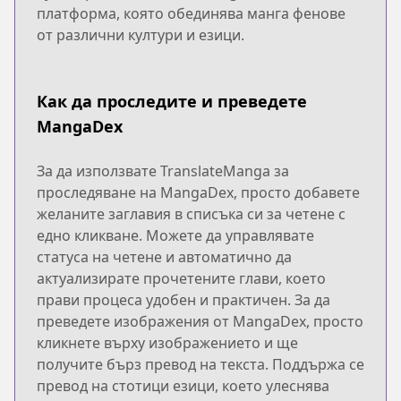
платформа, която обединява манга фенове
от различни култури и езици.
Как да проследите и преведете
MangaDex
За да използвате TranslateManga за
проследяване на MangaDex, просто добавете
желаните заглавия в списъка си за четене с
едно кликване. Можете да управлявате
статуса на четене и автоматично да
актуализирате прочетените глави, което
прави процеса удобен и практичен. За да
преведете изображения от MangaDex, просто
кликнете върху изображението и ще
получите бърз превод на текста. Поддържа се
превод на стотици езици, което улеснява