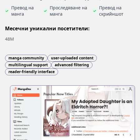
Превод на
Проследяване на
Превод на
манга
манга
скрийншот
Месечни уникални посетители:
48M
manga community
user-uploaded content
multilingual support
advanced filtering
reader-friendly interface