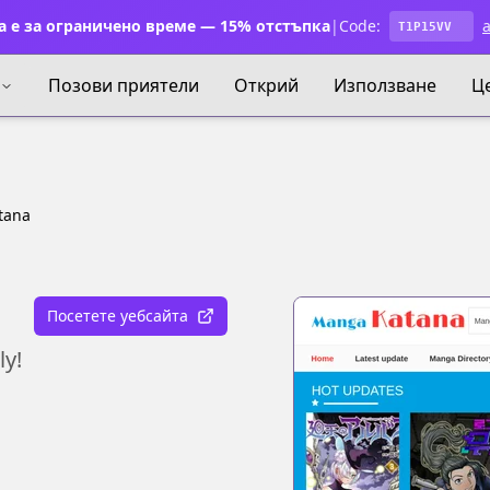
 е за ограничено време — 15% отстъпка
|
Code:
a
T1P15VV
Позови приятели
Открий
Използване
Ц
tana
Посетете уебсайта
y!