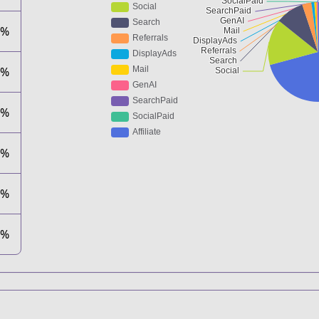
5%
0%
3%
1%
1%
1%