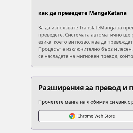
как да преведете MangaKatana
За да използвате TranslateManga за пр
преведете. Системата автоматично ще р
езика, което ви позволява да превеждат
Процесът е изключително бърз и лесен,
се насладете на мигновен превод, койт
Разширения за превод и 
Прочетете манга на любимия си език с
Chrome Web Store