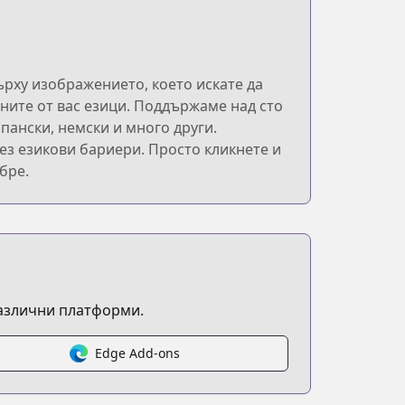
ърху изображението, което искате да
ните от вас езици. Поддържаме над сто
пански, немски и много други.
ез езикови бариери. Просто кликнете и
бре.
различни платформи.
Edge Add-ons