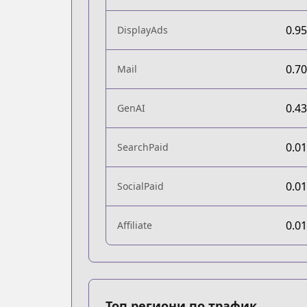
0.9
DisplayAds
0.7
Mail
0.4
GenAI
0.0
SearchPaid
0.0
SocialPaid
0.0
Affiliate
Топ региони по трафик