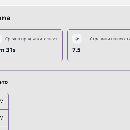
ana
Средна продължителност
Страници на посет
m 31s
7.5
ето
8M
8M