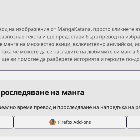
евод на изображения от MangaKatana, просто кликнете в
азпознае текста и ще предостави бърз превод на избра
е манга на множество езици, включително английски, ис
 така че можете да се насладите на любимите си манга б
о ще ви помогне да разберете историята и героите по-до
проследяване на манга
 реално време превод и проследяване на напредъка на 
Firefox Add-ons