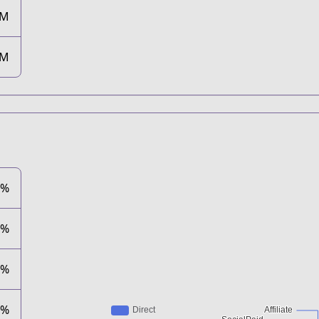
0M
1M
9%
3%
6%
0%