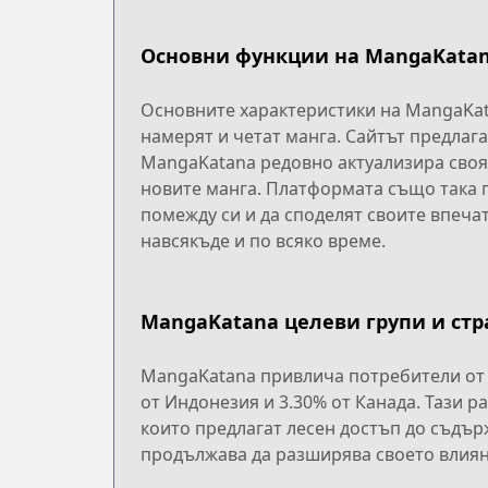
Основни функции на MangaKata
Основните характеристики на MangaKat
намерят и четат манга. Сайтът предлаг
MangaKatana редовно актуализира своят
новите манга. Платформата също така п
помежду си и да споделят своите впеча
навсякъде и по всяко време.
MangaKatana целеви групи и ст
MangaKatana привлича потребители от ра
от Индонезия и 3.30% от Канада. Тази 
които предлагат лесен достъп до съдър
продължава да разширява своето влияни