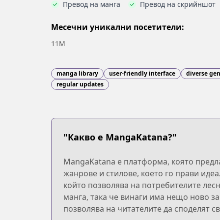
Превод на манга
Превод на скрийншот
Месечни уникални посетители:
11M
manga library
user-friendly interface
diverse ge
regular updates
"Какво е MangaKatana?"
MangaKatana е платформа, която предла
жанрове и стилове, което го прави иде
който позволява на потребителите лесн
манга, така че винаги има нещо ново з
позволява на читателите да споделят св