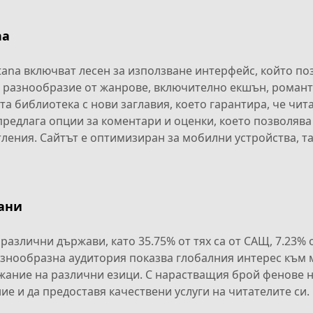
na
ana включват лесен за използване интерфейс, който по
а разнообразие от жанрове, включително екшън, романти
а библиотека с нови заглавия, което гарантира, че чита
редлага опции за коментари и оценки, което позволява
тления. Сайтът е оптимизиран за мобилни устройства, та
рани
злични държави, като 35.75% от тях са от САЩ, 7.23% о
разнообразна аудитория показва глобалния интерес към
жание на различни езици. С нарастващия брой фенове н
е и да предоставя качествени услуги на читателите си.