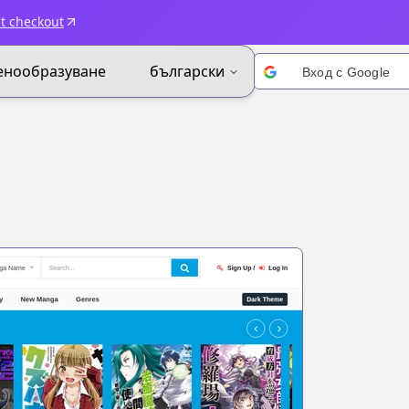
t checkout
енообразуване
български
Вход с Google