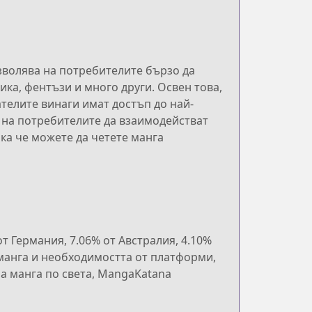
зволява на потребителите бързо да
ка, фентъзи и много други. Освен това,
телите винаги имат достъп до най-
 на потребителите да взаимодействат
ка че можете да четете манга
т Германия, 7.06% от Австралия, 4.10%
 манга и необходимостта от платформи,
а манга по света, MangaKatana