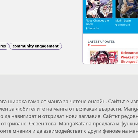
nres
community engagement
га широка гама от манга за четене онлайн. Сайтът е из
ален за любителите на манга от всякакви възрасти. Man
о да навигират и откриват нови заглавия. Сайтът редов
а откриване. Освен това, MangaKatana предлага и функци
оите мнения и да взаимодействат с други фенове на ман