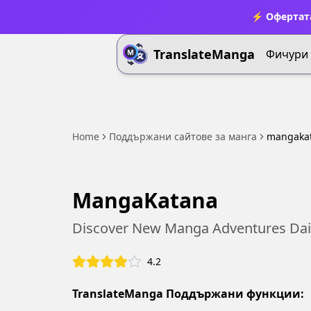
⚡ Офертата
TranslateManga
Фичури
Home
Поддържани сайтове за манга
mangaka
MangaKatana
Discover New Manga Adventures Dail
4.2
TranslateManga Поддържани функции: