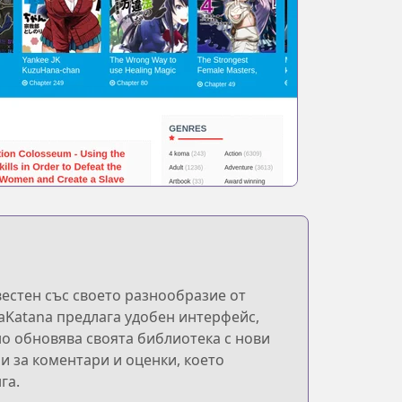
вестен със своето разнообразие от
gaKatana предлага удобен интерфейс,
но обновява своята библиотека с нови
и за коментари и оценки, което
га.