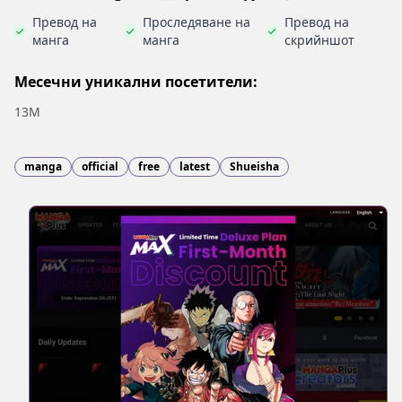
Превод на
Проследяване на
Превод на
манга
манга
скрийншот
Месечни уникални посетители:
13M
manga
official
free
latest
Shueisha