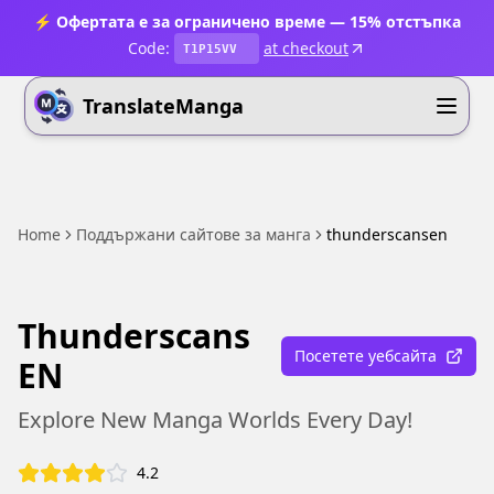
⚡ Офертата е за ограничено време — 15% отстъпка
Code:
at checkout
T1P15VV
TranslateManga
Home
Поддържани сайтове за манга
thunderscansen
Thunderscans
Посетете уебсайта
EN
Explore New Manga Worlds Every Day!
4.2