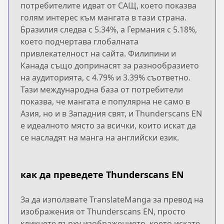
потребителите идват от САЩ, което показва
голям интерес към мангата в тази страна.
Бразилия следва с 5.34%, а Германия с 5.18%,
което подчертава глобалната
привлекателност на сайта. Филипини и
Канада също допринасят за разнообразието
на аудиторията, с 4.79% и 3.39% съответно.
Тази международна база от потребители
показва, че мангата е популярна не само в
Азия, но и в Западния свят, и Thunderscans EN
е идеалното място за всички, които искат да
се насладят на манга на английски език.
как да преведете Thunderscans EN
За да използвате TranslateManga за превод на
изображения от Thunderscans EN, просто
кликнете върху изображението, което искате