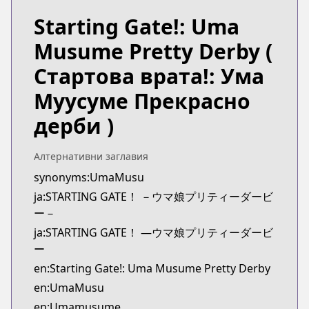
Starting Gate!: Uma
Musume Pretty Derby
(
Стартова врата!: Ума
Муусуме Прекрасно
дерби )
Алтернативни заглавия
synonyms:UmaMusu
ja:STARTING GATE！ －ウマ娘プリティーダービ
ー－
ja:STARTING GATE！ ―ウマ娘プリティーダービ
ー
en:Starting Gate!: Uma Musume Pretty Derby
en:UmaMusu
en:Umamusume