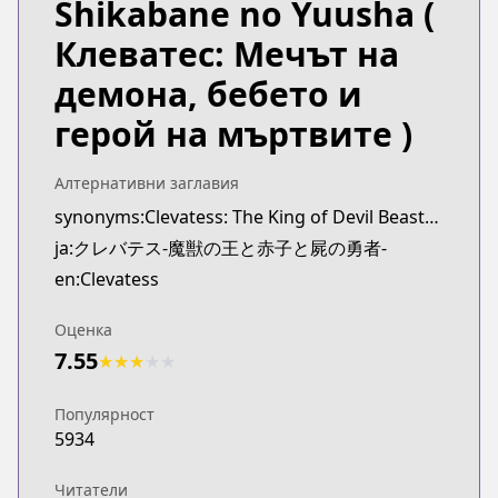
Shikabane no Yuusha
(
Клеватес: Мечът на
демона, бебето и
герой на мъртвите )
Алтернативни заглавия
synonyms:Clevatess: The King of Devil Beasts, The Baby and the Brave of Undead
ja:クレバテス-魔獣の王と赤子と屍の勇者-
en:Clevatess
Оценка
7.55
★
★
★
★
★
Популярност
5934
Читатели