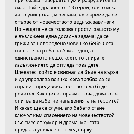
притежава невероятен ум и разрушителна
сила. Той е дразнен от 13 герои, които искат
да го унищожат, и решава, че е време да се
отърве от човечеството веднъж завинаги.
Но нещата не са толкова прости, защото му
е възложена една досадна задача: да се
грижи за новородено човешко бебе. Сега
светът е на ръба на Армагедон, а
единственото нещо, което го спира, е
задължението да отгледа това дете.
Цлеватес, който е свикнал да бъде на върха
и да управлява всичко, сега трябва да се
справи с предизвикателството да бъде
родител. Как ще се справи с това, докато се
опитва да избегне нападенията на героите?
И какво ще се случи, ако бебето стане
ключът към спасението на човечеството?
Със смес от хумор и драма, мангата
предлага уникален поглед върху