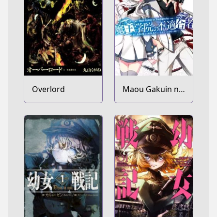
Overlord
Maou Gakuin no
Futekigousha:
Shijou Saikyou
no Maou no
Shiso, Tensei
shite Shison-
tachi no Gakkou
e Kayou