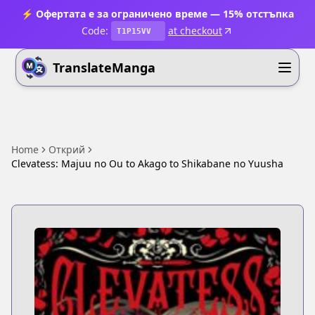
⚡ Офертата е за ограничено време — 15% отстъпка
Code:
at checkout
T1P15VV
TranslateManga
Home
Открий
Clevatess: Majuu no Ou to Akago to Shikabane no Yuusha