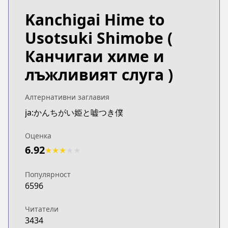
Kanchigai Hime to
Usotsuki Shimobe
(
Канчигаи химе и
лъжливият слуга )
Алтернативни заглавия
ja:かんちがい姫と嘘つき僕
Оценка
6.92
★
★
★
★
★
Популярност
6596
Читатели
3434