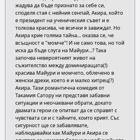
жадува да бъде признато за себе си,
споделя стая с нейния сенпай, Акира, който
е президент на ученическия съвет и е
толкова красива, че всички я завиждат. Но
Акира крие голяма тайна... оказва се, че
всъщност е "момче"! И не само това, но той
иска да бъде слуга на Майури...? Така
започва невероятният живот на
съжителство между доминиращата(!)
красива Майури и момчето, облечено в
женски дрехи, което е и малко хитрец(?)
Акира. Тази романтична комедия от
Такамия Сатору ни представя забавни
ситуации и неочаквани обрати, докато
двамата герои се опитват да се справят с
чувствата си и с тайните, които крият. Със
сигурност ще се забавлявате,
наблюдавайки как Майури и Акира се