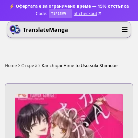
⚡ Офертата е за ограничено време — 15% отстъпка
Code:
at checkout
T1P15VV
TranslateManga
Home
Открий
Kanchigai Hime to Usotsuki Shimobe