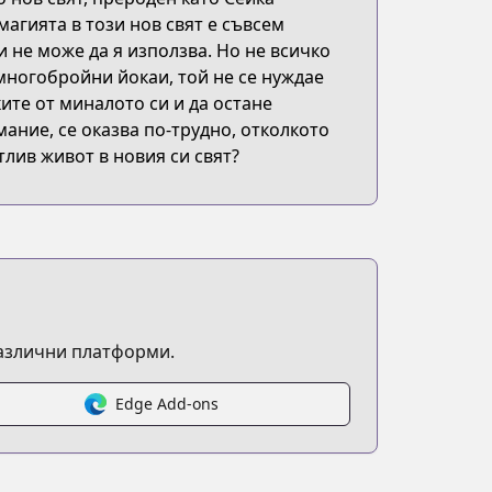
магията в този нов свят е съвсем
и не може да я използва. Но не всичко
многобройни йокаи, той не се нуждае
ите от миналото си и да остане
мание, се оказва по-трудно, отколкото
тлив живот в новия си свят?
различни платформи.
Edge Add-ons