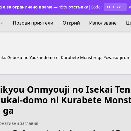
 е за ограничено време — 15% отстъпка
|
Code:
a
T1P15VV
Позови приятели
Открий
Използване
Ц
eiki: Geboku no Youkai-domo ni Kurabete Monster ga Yowasugirun
ikyou Onmyouji no Isekai Ten
ukai-domo ni Kurabete Mons
 ga
рнативни заглавия