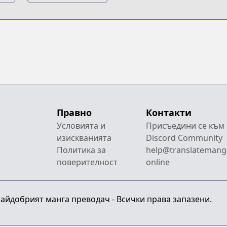
ei
saretenee!
no
Правно
Контакти
Условията и
Присъедини се към
изискванията
Discord Community
Политика за
help@translatemang
поверителност
online
 Найдобрият манга преводач - Всички права запазени.