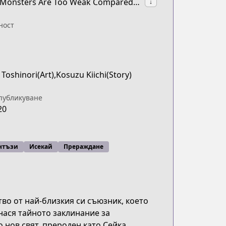
synonyms:The Reincarnation of the Strongest Onmyouji: These Monsters Are Too Weak Compared to My Youkai
↓
ност
Toshinori(Art),Kosuzu Kiichi(Story)
публикуване
20
нтъзи
Исекай
Прераждане
во от най-близкия си съюзник, което
знася тайното заклинание за
 нов свят, прероден като Сейка