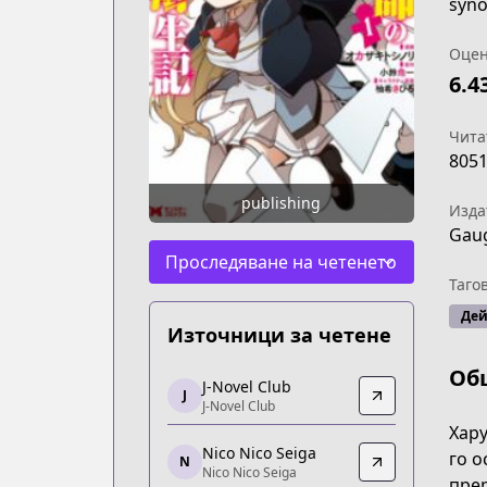
Оцен
6.4
Чита
805
publishing
Изда
Gau
Проследяване на четенето
Таго
Дей
Източници за четене
Об
J-Novel Club
J-Novel Club
J
J-Novel Club
J-Novel Club
https://j-novel.club/series/the-reinca
Хару
Nico Nico Seiga
Nico Nico Seiga
го о
N
Nico Nico Seiga
Nico Nico Seiga
прер