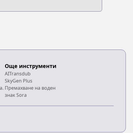
Още инструменти
AITransdub
SkyGen Plus
a.
Премахване на воден
знак Sora