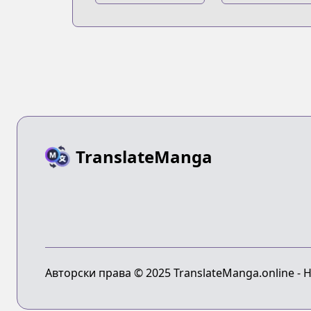
no Saikyou
no Maou, Tens
Kenja: Sekai
shite Saikyou 
Saikyou no
Majutsushi ni
Kenja ga Sarani
Naru
Tsuyokunaru
Tame ni Tensei
Shimashita
TranslateManga
Авторски права © 2025 TranslateManga.online -