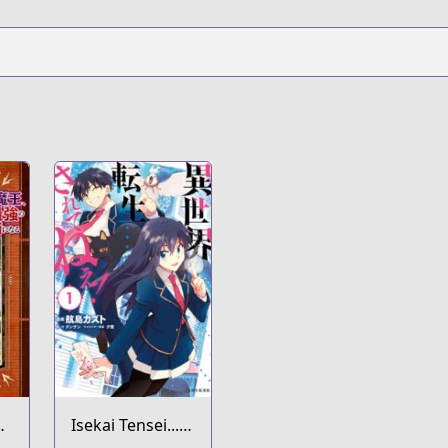
hi
Isekai Tensei...