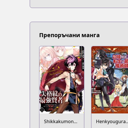
Препоръчани манга
Shikkakumon
Henkyouguras