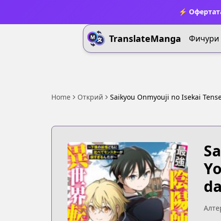
⚡ Офертата
TranslateManga
Фичури
Home
Открий
Saikyou Onmyouji no Isekai Tens
Sa
Yo
da
Алте