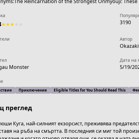
ка
Популяр
3190
3
★
★
★
★
★
тели
Автор
1
Okazaki 
тел
Дата на 
gau Monster
5/19/20
ве
ствие
Приключение
Eligible Titles for You Should Read This
Фе
щ преглед
rnation-of-the-strongest-exorcist-in-another-world-manga
юши Куга, най-силният екзорсист, преживява предателст
ставя на ръба на смъртта. В последния си миг той прои
аждане и когато отново отваря очи, се оказва в напълно