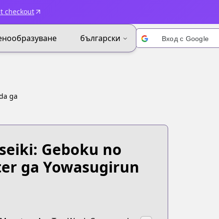
t checkout
енообразуване
български
Вход с Google
 da ga
seiki: Geboku no
ter ga Yowasugirun