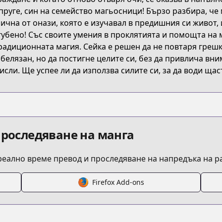
руге, син на семейство магьосници! Бързо разбира, че 
ична от онази, която е изучавал в предишния си живот, 
губено! Със своите умения в проклятията и помощта на 
k/5dd4fcf177656139da050000
радиционната магия. Сейка е решен да не повтаря грешк
белязан, но да постигне целите си, без да привлича вни
исли. Ще успее ли да използва силите си, за да води щас
проследяване на манга
 реално време превод и проследяване на напредъка на 
Firefox Add-ons