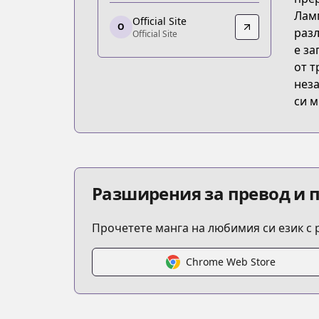
https://seiga.nicovideo.jp/comic/48633
Ламп
Official Site
O
Official Site
разл
Official Site
Official Site
е за
https://gaugau.futabanet.jp/list/wor
от т
неза
си м
Разширения за превод и 
Прочетете манга на любимия си език с
Chrome Web Store