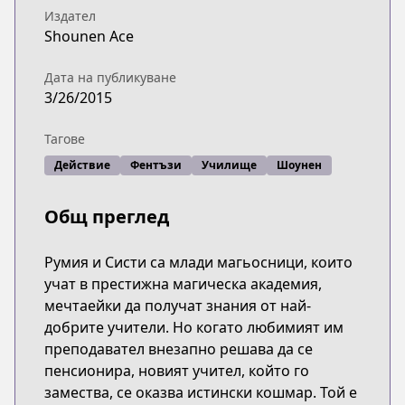
Издател
Shounen Ace
Дата на публикуване
3/26/2015
Тагове
Действие
Фентъзи
Училище
Шоунен
Общ преглед
Румия и Систи са млади магьосници, които
учат в престижна магическа академия,
мечтаейки да получат знания от най-
добрите учители. Но когато любимият им
преподавател внезапно решава да се
пенсионира, новият учител, който го
замества, се оказва истински кошмар. Той е