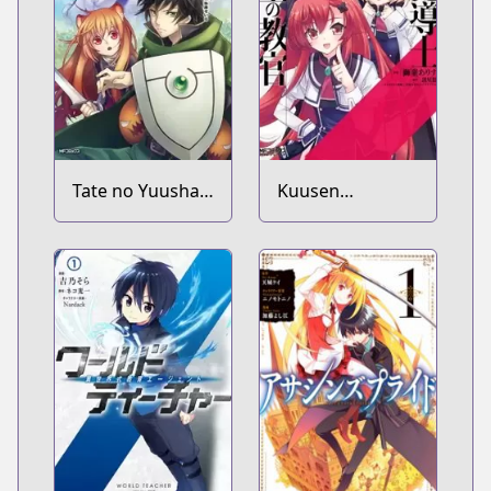
Tate no Yuusha
Kuusen
no Nariagari
Madoushi
Kouhosei no
Kyoukan