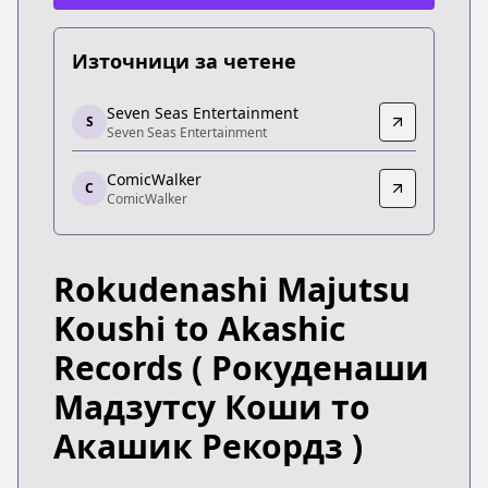
Източници за четене
Seven Seas Entertainment
Seven Seas Entertainment
S
Seven Seas Entertainment
Seven Seas Entertainment
https://sevenseasentertainment.com/series/akashi
ComicWalker
ComicWalker
C
ComicWalker
ComicWalker
https://comic-walker.com/contents/detail/KDCW_
Rokudenashi Majutsu
Koushi to Akashic
Records
( Рокуденаши
Мадзутсу Коши то
Акашик Рекордз )