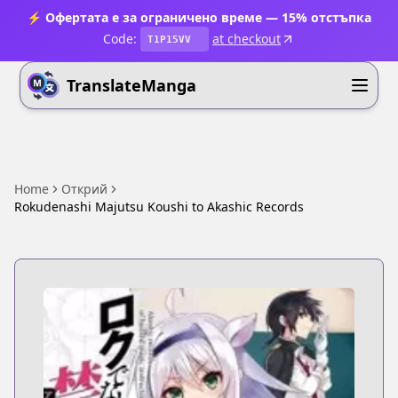
⚡ Офертата е за ограничено време — 15% отстъпка
Code:
at checkout
T1P15VV
TranslateManga
Home
Открий
Rokudenashi Majutsu Koushi to Akashic Records