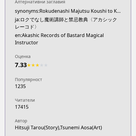
Алтернативни заглавия
synonyms:Rokudenashi Majutsu Koushi to Kinki Kyouten
ja:ロクでなし魔術講師と禁忌教典〈アカシック
レーコド〉
en:Akashic Records of Bastard Magical
Instructor
Оценка
7.33
★
★
★
★
★
Популярност
1235
Читатели
17415
Автор
Hitsuji Tarou(Story),Tsunemi Aosa(Art)