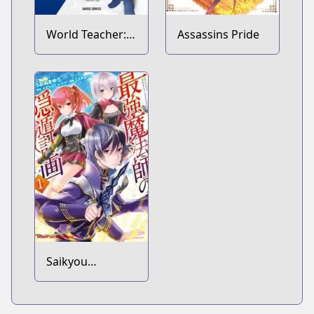
World Teacher:
Assassins Pride
Isekaishiki
Kyouiku Agent
Saikyou
Mahoushi no
Inton Keikaku