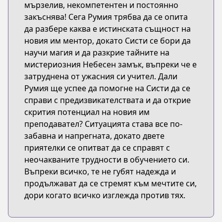
мързелив, некомпетентен и постоянно
закъснява! Сега Румия трябва да се опита
да разбере каква е истинската същност на
новия им ментор, докато Систи се бори да
научи магия и да разкрие тайните на
мистериозния Небесен замък, въпреки че е
затруднена от ужасния си учител. Дали
Румия ще успее да помогне на Систи да се
справи с предизвикателствата и да открие
скрития потенциал на новия им
преподавател? Ситуацията става все по-
забавна и напрегната, докато двете
приятелки се опитват да се справят с
неочакваните трудности в обучението си.
Въпреки всичко, те не губят надежда и
продължават да се стремят към мечтите си,
дори когато всичко изглежда против тях.