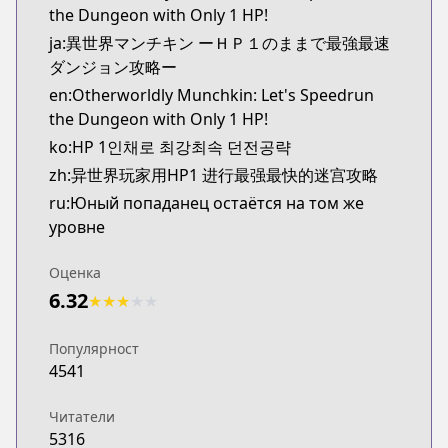
the Dungeon with Only 1 HP!
ja:異世界マンチキン ーＨＰ１のままで最強最速
ダンジョン攻略ー
en:Otherworldly Munchkin: Let's Speedrun
the Dungeon with Only 1 HP!
ko:HP 1인채로 최강최속 던전공략
zh:异世界玩家用HP1 进行最强最快的迷宫攻略
ru:Юный попаданец остаётся на том же
уровне
Оценка
6.32
★
★
★
★
★
Популярност
4541
Читатели
5316