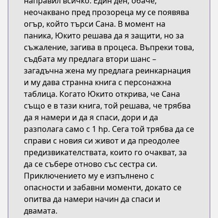
направил всичко. Един ден, обаче,
неочаквано пред прозореца му се появява
огър, който търси Сана. В момент на
паника, Юкито решава да я защити, но за
съжаление, загива в процеса. Въпреки това,
съдбата му предлага втори шанс –
загадъчна жена му предлага реинкарнация
и му дава странна книга с персонажна
таблица. Когато Юкито открива, че Сана
също е в тази книга, той решава, че трябва
да я намери и да я спаси, дори и да
разполага само с 1 hp. Сега той трябва да се
справи с новия си живот и да преодолее
предизвикателствата, които го очакват, за
да се събере отново със сестра си.
Приключението му е изпълнено с
опасности и забавни моменти, докато се
опитва да намери начин да спаси и
двамата.