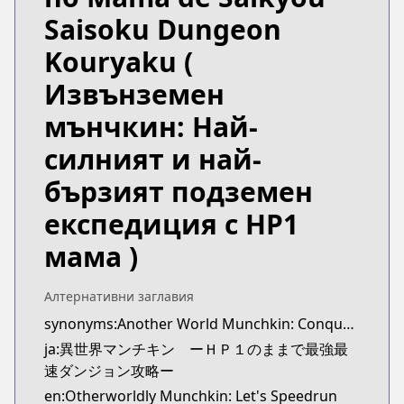
https://www.mangaupdates.com/series.html?id=m
Saisoku Dungeon
Kouryaku
(
Извънземен
мънчкин: Най-
силният и най-
бързият подземен
експедиция с HP1
мама )
Алтернативни заглавия
synonyms:Another World Munchkin: Conquering the Dungeon as the Strongest and the Fastest with Only 1 HP
ja:異世界マンチキン ーＨＰ１のままで最強最
速ダンジョン攻略ー
en:Otherworldly Munchkin: Let's Speedrun