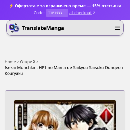
⚡ Офертата е за ограничено време — 15% отстъпка
Code:
at checkout
T1P15VV
TranslateManga
Home
Открий
Isekai Munchkin: HP1 no Mama de Saikyou Saisoku Dungeon
Kouryaku