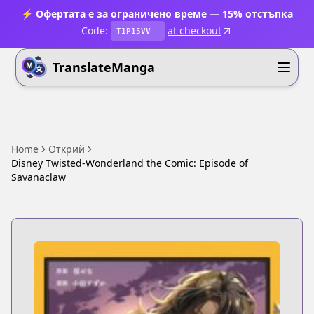
⚡ Офертата е за ограничено време — 15% отстъпка
Code:
at checkout
T1P15VV
TranslateManga
Home
Открий
Disney Twisted-Wonderland the Comic: Episode of
Savanaclaw