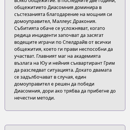
всяко общежитие. В последните две години,
общежитието Диасомния доминира в
състезанията благодарение на мощния си
домоуправител, Маллеус Дракония.
Събитията обаче се усложняват, когато
редица инциденти започват да засягат
водещите играчи по Спелдрайв от всички
общежития, което ги прави неспособни да
участват. Главният маг на академията
възлага на Юу и нейния съквартирант Грим
да разследват ситуацията. Докато двамата
се задълбочават в случая, един
домоуправител е решен да победи
Диасомния, дори ако трябва да прибегне до
нечестни методи.