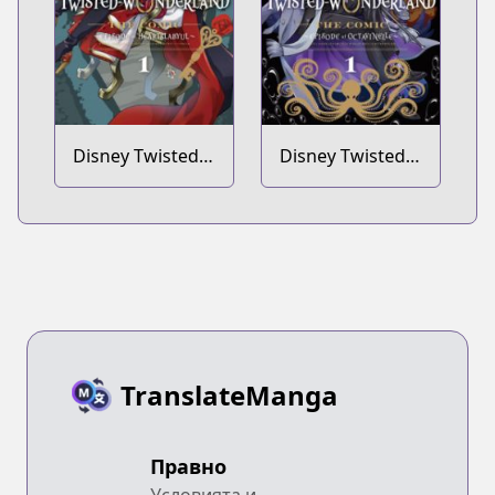
Disney Twisted-
Disney Twisted-
Wonderland the
Wonderland the
Comic: Episode
Comic: Episode
of Heartslabyul
of Octavinelle
TranslateManga
Правно
Условията и