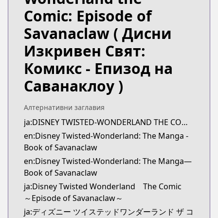
https://magazine.jp.square-enix.com/gfantasy/sto
Comic: Episode of
MangaUpdates
MangaUpdates
Savanaclaw
( Дисни
https://www.mangaupdates.com/series.html?id=
Изкривен Свят:
Book☆Walker
Book☆Walker
Комикс - Епизод на
https://bookwalker.jp/series/419678/list
Саванаклоу )
Алтернативни заглавия
ja:DISNEY TWISTED-WONDERLAND THE COMIC ～EPISODE of SAVANACLAW～
en:Disney Twisted-Wonderland: The Manga -
Book of Savanaclaw
en:Disney Twisted-Wonderland: The Manga—
Book of Savanaclaw
ja:Disney Twisted Wonderland The Comic
～Episode of Savanaclaw～
ja:ディズニー ツイステッドワンダーランド ザ コ