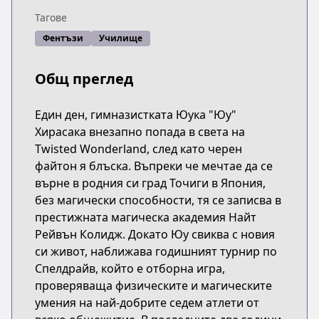
Тагове
Фентъзи
Училище
Общ преглед
Един ден, гимназистката Юука "Юу"
Хирасака внезапно попада в света на
Twisted Wonderland, след като черен
файтон я блъска. Въпреки че мечтае да се
върне в родния си град Точиги в Япония,
без магически способности, тя се записва в
престижната магическа академия Найт
Рейвън Колидж. Докато Юу свиква с новия
си живот, наближава годишният турнир по
Спелдрайв, който е отборна игра,
проверяваща физическите и магическите
умения на най-добрите седем атлети от