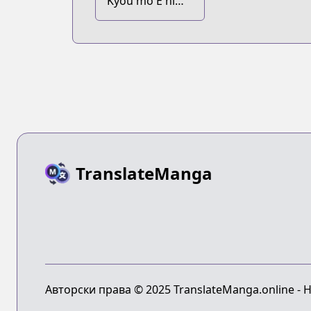
Kyou mo E ni
Kaita Mochi ga
Umai @comic
TranslateManga
Авторски права © 2025 TranslateManga.online -