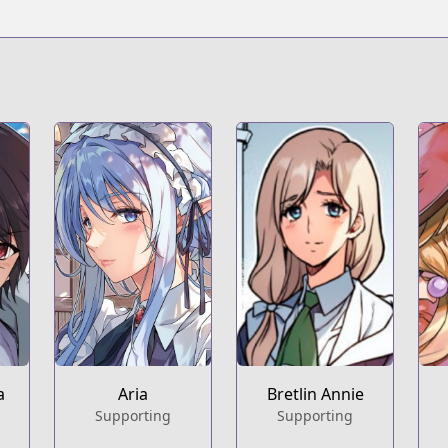
s.html?id=u0y8moi
t
a
Aria
Bretlin Annie
Supporting
Supporting