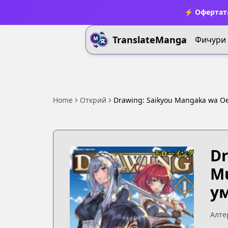
⚡ Офертата
TranslateManga
Фичури
Home
Открий
Drawing: Saikyou Mangaka wa Oek
Dr
Mu
ум
Алте