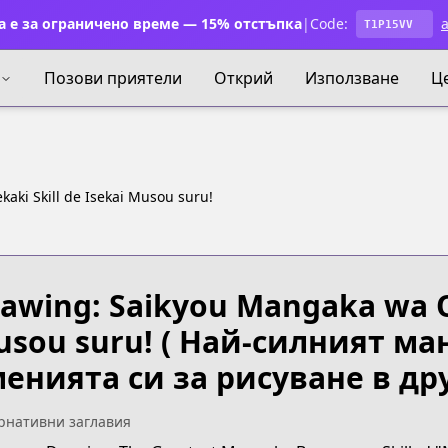
 е за ограничено време — 15% отстъпка
|
Code:
a
T1P15VV
Позови приятели
Открий
Използване
Ц
aki Skill de Isekai Musou suru!
awing: Saikyou Mangaka wa Oe
sou suru!
( Най-силният ман
енията си за рисуване в друг
рнативни заглавия