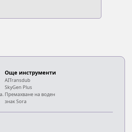
Още инструменти
AITransdub
SkyGen Plus
a.
Премахване на воден
знак Sora