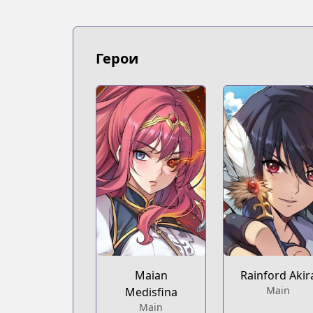
MangaUpdates
https://www.mangaupdates.com/serie
Book☆Walker
Герои
Book☆Walker
https://bookwalker.jp/series/340966/lis
Maian
Rainford Akir
Main
Medisfina
Main