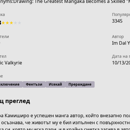
nyms:Drawing: The Greatest Mangaka Becomes a Skilled "Ma
ка
Популяр
3345
3
★
★
★
★
★
тели
Автор
9
Im Dal 
тел
Дата на 
c Valkyrie
10/13/2
ве
иключение
Фентъзи
Исекай
Прераждане
щ преглед
а Камиширо е успешен манга автор, който внезапно полу
 осъзнава, че животът му е бил изпълнен с повърхност
26ab-4f50-8fc0-ab8304570258
а си, която му иска пари, и в крайна сметка загива в а