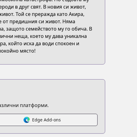
роди в друг свят. В новия си живот,
ивот. Той се преражда като Акира,
е от предишния си живот. Няма
ва, защото семейството му го обича. В
лични неща, което му дава уникална
u-suru
а, който иска да води спокоен и
покойно място!
различни платформи.
Edge Add-ons