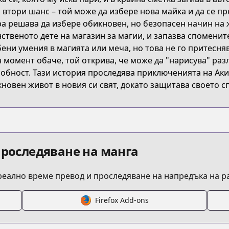
 втори шанс – той може да избере нова майка и да се пре
а решава да избере обикновен, но безопасен начин на ж
SRGT
ственото дете на магазин за магии, и запазва споменит
ени умения в магията или меча, но това не го притесня
 момент обаче, той открива, че може да "нарисува" раз
drawing-saikyou-mangaka-wa-oekaki-skill-de-isekai-muso
обност. Тази история проследява приключенията на Акир
новен живот в новия си свят, докато защитава своето с
/681532
ing
проследяване на манга
 реално време превод и проследяване на напредъка на 
Firefox Add-ons
/https://www.cdjapan.co.jp/product/NEOBK-2705468