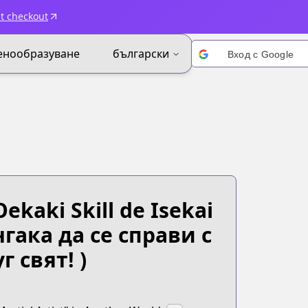
t checkout
енообразуване
български
Вход с Google
kaki Skill de Isekai
гака да се справи с
 свят! )