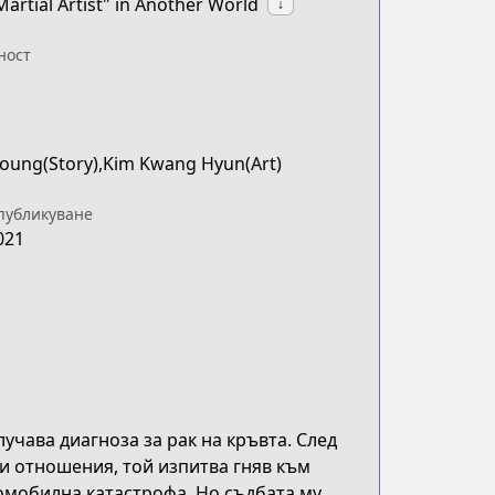
rtial Artist" in Another World
↓
ност
Young(Story),Kim Kwang Hyun(Art)
публикуване
021
чава диагноза за рак на кръвта. След
ни отношения, той изпитва гняв към
втомобилна катастрофа. Но съдбата му