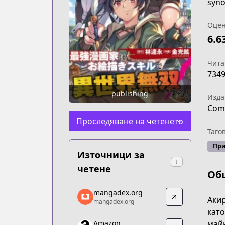
syno
Оцен
6.6
Чита
734
publishing
Изда
Comi
Проследяване на четенето
Таго
Пр
Източници за
↓
четене
Об
mangadex.org
mangadex.org
Акир
mangadex.org
mangadex.org
като
https://mangadex.org/title/05a56be4-
майк
Amazon