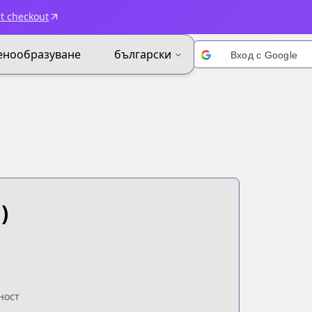
t checkout
енообразуване
български
Вход с Google
)
ност