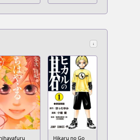
↓
hihayafuru
Hikaru no Go