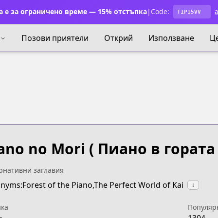
 е за ограничено време — 15% отстъпка
|
Code:
a
T1P15VV
Позови приятели
Открий
Използване
Ц
ano no Mori
( Пиано в гората 
рнативни заглавия
nyms:Forest of the Piano,The Perfect World of Kai
↓
ка
Популяр