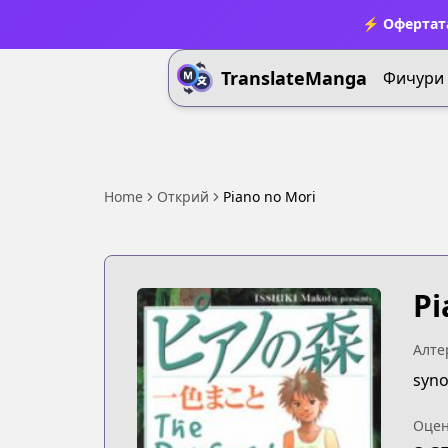
⚡ Офертата
TranslateManga
Фичури
Home
Открий
Piano no Mori
Pi
Алте
syno
Оцен