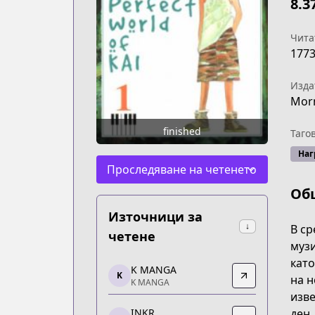
8.3
Чита
177
Изда
Mor
finished
Таго
Наг
Проследяване на четенето
Об
Източници за
↓
В ср
четене
музи
като
K MANGA
K MANGA
K
на н
K MANGA
K MANGA
изве
https://kmanga.kodansha.com/title/1
ден,
INKR