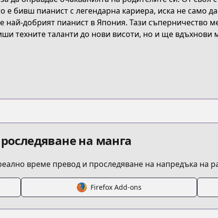
о е бивш пианист с легендарна кариера, иска не само да
е най-добрият пианист в Япония. Тази съперничество м
st-of-piano
ши техните таланти до нови висоти, но и ще вдъхнови м
2016480030194269
nonomori.html
iano/
проследяване на манга
 реално време превод и проследяване на напредъка на 
Firefox Add-ons