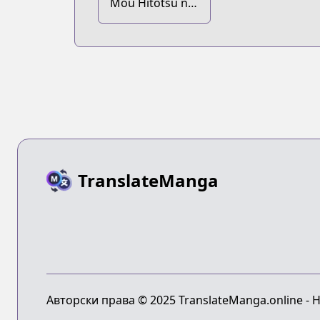
Mou Hitotsu no
Piano no Mori:
Totonou Oto
TranslateManga
Авторски права © 2025 TranslateManga.online -