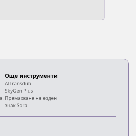
Още инструменти
AITransdub
SkyGen Plus
a.
Премахване на воден
знак Sora