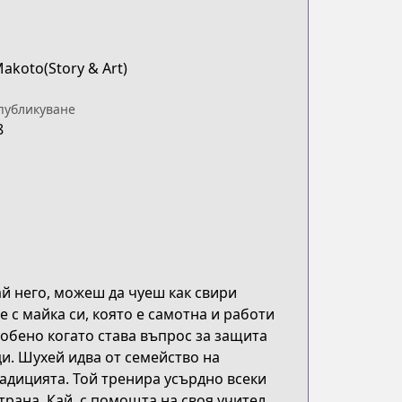
Makoto(Story & Art)
публикуване
8
ай него, можеш да чуеш как свири
е с майка си, която е самотна и работи
собено когато става въпрос за защита
и. Шухей идва от семейство на
адицията. Той тренира усърдно всеки
трана, Кай, с помощта на своя учител,