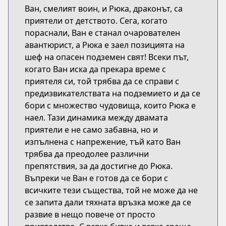
Ван, смелият воин, и Рюка, драконът, са
приятели от детството. Сега, когато
пораснали, Ван е станал очарователен
авантюрист, а Рюка е заел позицията на
шеф на опасен подземен свят! Всеки път,
когато Ван иска да прекара време с
приятеля си, той трябва да се справи с
предизвикателствата на подземието и да се
бори с множество чудовища, които Рюка е
наел. Тази динамика между двамата
приятели е не само забавна, но и
изпълнена с напрежение, тъй като Ван
трябва да преодолее различни
препятствия, за да достигне до Рюка.
Въпреки че Ван е готов да се бори с
всичките тези същества, той не може да не
се запита дали тяхната връзка може да се
развие в нещо повече от просто