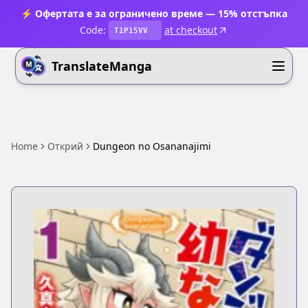
⚡ Офертата е за ограничено време — 15% отстъпка
Code:
at checkout
T1P15VV
TranslateManga
Home
Открий
Dungeon no Osananajimi