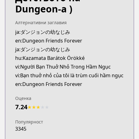
Official Raw
Dungeon-а )
https://comic-walker.com/detail/KC_003765_S?epis
Kitsu
Алтернативни заглавия
Kitsu
ja:ダンジョンの幼なじみ
https://kitsu.app/manga/63761
en:Dungeon Friends Forever
CDJapan
CDJapan
ja:ダンジョンの幼なじみ
https://www.anime-planet.com/manga/https://ww
hu:Kazamata Barátok Örökké
MangaUpdates
vi:Người Bạn Thuở Nhỏ Trong Hầm Ngục
MangaUpdates
vi:Bạn thuở nhỏ của tôi là trùm cuối hầm ngục
https://www.mangaupdates.com/series.html?id=
en:Dungeon Friends Forever
Book☆Walker
Book☆Walker
Оценка
https://bookwalker.jp/series/361295/list
7.24
★
★
★
★
★
Official English
Official English
Популярност
https://sevenseasentertainment.com/series/dunge
3345