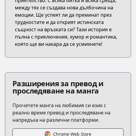
приятелство. С всяка битка и всяка среща,
между тях се създава нова дълбочина на
емоции. Ще успеят ли да преминат през
трудностите и да открият истинската
същност на връзката си? Тази история е
пълна с приключения, хумор и романтика,
която ще ви накара да се усмихнете!
Разширения за превод и
проследяване на манга
Прочетете манга на любимия си език с
реално време превод и проследяване на
напредъка на различни платформи.
Chrome Web Store