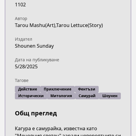
1102
Автор
Tarou Mashu(Art),Tarou Lettuce(Story)
Издател
Shounen Sunday
Дата на публикуване
5/28/2025
Тагове
Действие
Приключение
Фентъзи
Исторически
Митология
Самурай
Шоунен
Общ преглед
Кагура е самурайка, известна като
"Мечовния светец" заради невероятните си