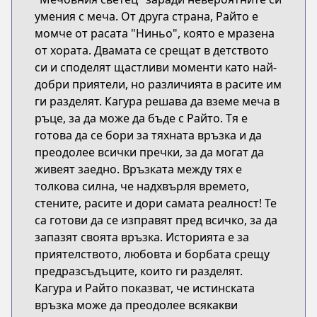
умения с меча. От друга страна, Райтo е
момче от расата "Ниньо", която е мразена
от хората. Двамата се срещат в детството
си и споделят щастливи моменти като най-
добри приятели, но различията в расите им
ги разделят. Кагура решава да вземе меча в
ръце, за да може да бъде с Райтo. Тя е
готова да се бори за тяхната връзка и да
преодолее всички пречки, за да могат да
живеят заедно. Връзката между тях е
толкова силна, че надхвърля времето,
стените, расите и дори самата реалност! Те
са готови да се изправят пред всичко, за да
запазят своята връзка. Историята е за
приятелството, любовта и борбата срещу
предразсъдъците, които ги разделят.
Кагура и Райтo показват, че истинската
връзка може да преодолее всякакви