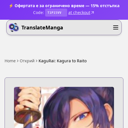
⚡ Офертата е за ограничено време — 15% отстъпка
Code:
at checkout
T1P15VV
TranslateManga
Home
Открий
KaguRai: Kagura to Raito