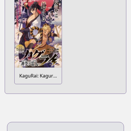
KaguRai: Kagura
to Raito