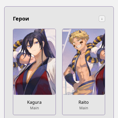
Герои
↓
Kagura
Raito
Main
Main