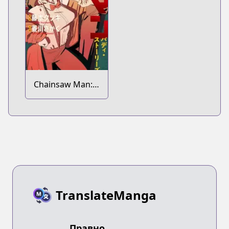
Chainsaw Man:
Buddy Stories
TranslateManga
Правно