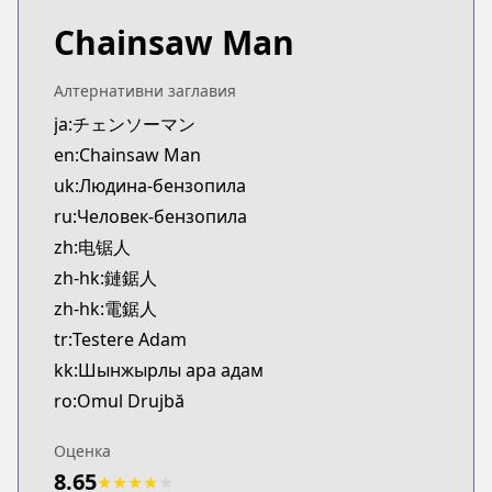
Chainsaw Man
Алтернативни заглавия
ja:チェンソーマン
en:Chainsaw Man
uk:Людина-бензопила
ru:Человек-бензопила
zh:电锯人
zh-hk:鏈鋸人
zh-hk:電鋸人
tr:Testere Adam
kk:Шынжырлы ара адам
ro:Omul Drujbă
Оценка
8.65
★
★
★
★
★