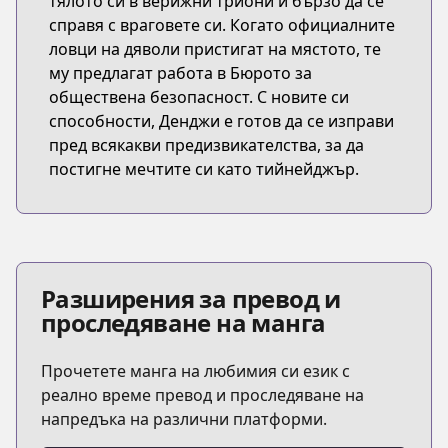
тялото си в верижни триони и бързо да се
справя с враговете си. Когато официалните
ловци на дяволи пристигат на мястото, те
му предлагат работа в Бюрото за
обществена безопасност. С новите си
способности, Денджи е готов да се изправи
пред всякакви предизвикателства, за да
постигне мечтите си като тийнейджър.
Разширения за превод и
проследяване на манга
Прочетете манга на любимия си език с
реално време превод и проследяване на
напредъка на различни платформи.