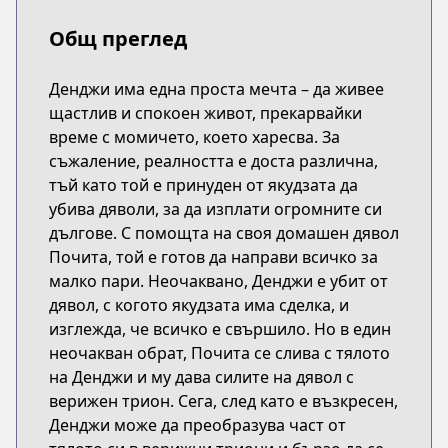
Общ преглед
Денджи има една проста мечта – да живее
щастлив и спокоен живот, прекарвайки
време с момичето, което харесва. За
съжаление, реалността е доста различна,
тъй като той е принуден от якудзата да
убива дяволи, за да изплати огромните си
дългове. С помощта на своя домашен дявол
Почита, той е готов да направи всичко за
малко пари. Неочаквано, Денджи е убит от
дявол, с когото якудзата има сделка, и
изглежда, че всичко е свършило. Но в един
неочакван обрат, Почита се слива с тялото
на Денджи и му дава силите на дявол с
верижен трион. Сега, след като е възкресен,
Денджи може да преобразува част от