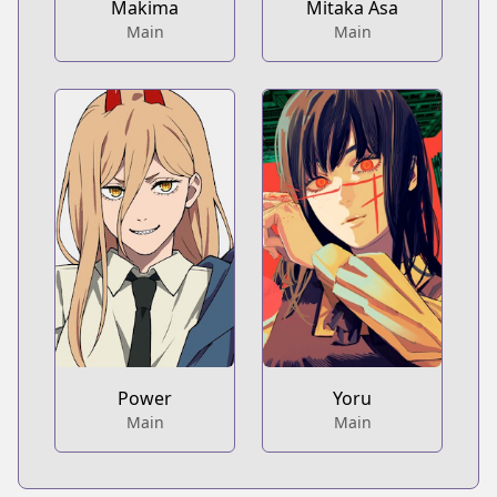
Makima
Mitaka Asa
Main
Main
Power
Yoru
Main
Main