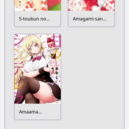
5-toubun no
Amagami-san
Hanayome
Chi no Enmusubi
Amaama
Cinderella