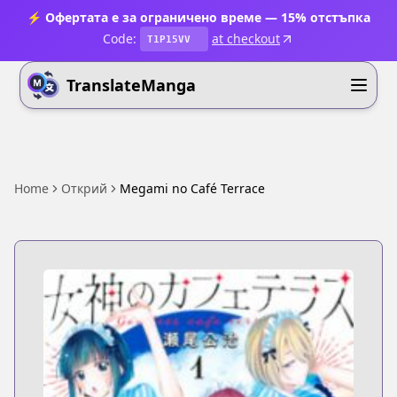
⚡ Офертата е за ограничено време — 15% отстъпка
Code:
at checkout
T1P15VV
TranslateManga
Home
Открий
Megami no Café Terrace