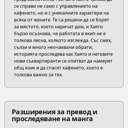
се справи не само с управлението на
кафенето, но и с уникалните характери на
всяка от жените. Те са решени да се борят
за мястото, което наричат дом, и Хаято
бързо осъзнава, че работата в екип не е
толкова лесна, колкото изглежда. Със смях,
сълзи и много неочаквани обрати,
историята проследява как Хаято и неговите
нови съквартиранти се опитват да намерят
общ език и да спасят кафенето, което е
толкова важно за тях.
Разширения за превод и
проследяване на манга