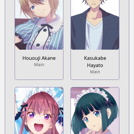
Hououji Akane
Kasukabe
Main
Hayato
Main