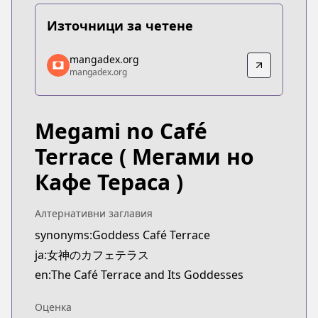
Източници за четене
mangadex.org
mangadex.org
mangadex.org
mangadex.org
https://mangadex.org/title/99b8eaeb-9041-4bfd-
Megami no Café
Terrace
( Мегами но
Кафе Тераса )
Алтернативни заглавия
synonyms:Goddess Café Terrace
ja:女神のカフェテラス
en:The Café Terrace and Its Goddesses
Оценка