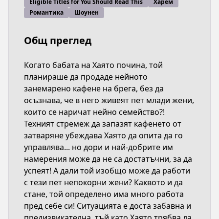
Eligible Titles for You Should Read This
Харем
Романтика
Шоунен
Общ преглед
Когато бабата на Хаято почина, той
планираше да продаде нейното
занемарено кафене на брега, без да
осъзнава, че в него живеят пет млади жени,
които се наричат нейно семейство?!
Техният стремеж да запазят кафенето от
затваряне убеждава Хаято да опита да го
управлява... но дори и най-добрите им
намерения може да не са достатъчни, за да
успеят! А дали той изобщо може да работи
с тези пет непокорни жени? Каквото и да
стане, той определено има много работа
пред себе си! Ситуацията е доста забавна и
предизвикателна, тъй като Хаято трябва да