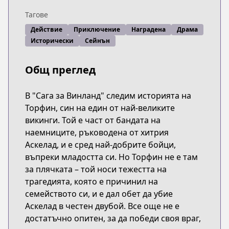
Тагове
Действие
Приключение
Наградена
Драма
Исторически
Сейнън
Общ преглед
В "Сага за Винланд" следим историята на
Торфин, син на един от най-великите
викинги. Той е част от бандата на
наемниците, ръководена от хитрия
Аскелад, и е сред най-добрите бойци,
въпреки младостта си. Но Торфин не е там
за плячката – той носи тежестта на
трагедията, която е причинил на
семейството си, и е дал обет да убие
Аскелад в честен двубой. Все още не е
достатъчно опитен, за да победи своя враг,