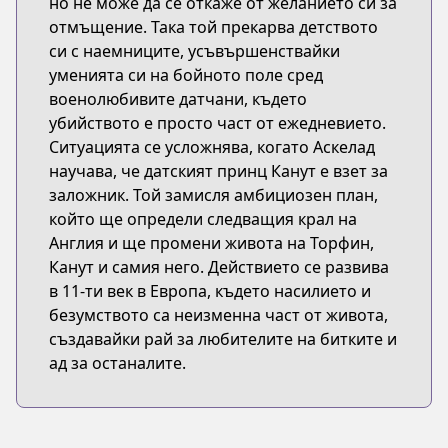
но не може да се откаже от желанието си за
отмъщение. Така той прекарва детството
си с наемниците, усъвършенствайки
уменията си на бойното поле сред
военолюбивите датчани, където
убийството е просто част от ежедневието.
Ситуацията се усложнява, когато Аскелад
научава, че датският принц Канут е взет за
заложник. Той замисля амбициозен план,
който ще определи следващия крал на
Англия и ще промени живота на Торфин,
Канут и самия него. Действието се развива
в 11-ти век в Европа, където насилието и
безумството са неизменна част от живота,
създавайки рай за любителите на битките и
ад за останалите.