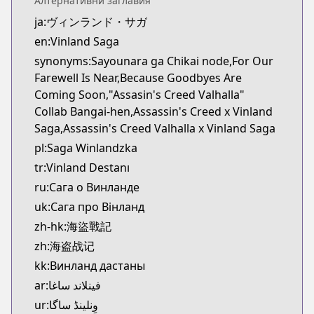
Алтернативни заглавия
Kitsu
ja:ヴィンランド・サガ
https://kitsu.app/manga/1456
en:Vinland Saga
CDJapan
CDJapan
synonyms:Sayounara ga Chikai node,For Our
https://www.anime-planet.com/manga/https://ww
Farewell Is Near,Because Goodbyes Are
MangaUpdates
Coming Soon,"Assasin's Creed Valhalla"
MangaUpdates
Collab Bangai-hen,Assassin's Creed x Vinland
https://www.mangaupdates.com/series.html?id=1
Saga,Assassin's Creed Valhalla x Vinland Saga
Book☆Walker
pl:Saga Winlandzka
Book☆Walker
tr:Vinland Destanı
https://bookwalker.jp/series/3555/list
ru:Сага о Винланде
Official English
uk:Сага про Вінланд
Official English
zh-hk:海盜戰記
https://comics.inkr.com/title/2107-vinland-saga
zh:海盗战记
kk:Винланд дастаны
ar:فينلاند ساغا
ur:وِنلینڈ ساگا