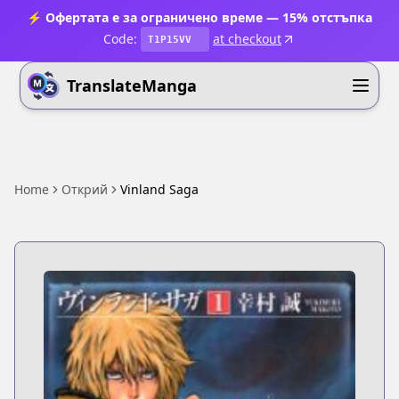
⚡ Офертата е за ограничено време — 15% отстъпка
Code:
at checkout
T1P15VV
TranslateManga
Home
Открий
Vinland Saga