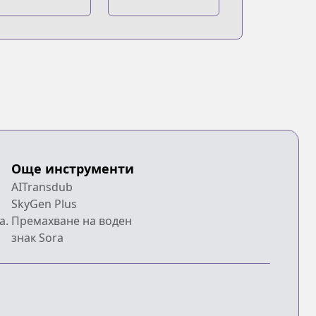
Apollon
Още инструменти
AITransdub
SkyGen Plus
a.
Премахване на воден
знак Sora