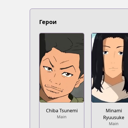
Book☆Walker
https://bookwalker.jp/series/502830
Official English
Герои
Official English
https://comics.inkr.com/title/2104-beck
Coolmic
Coolmic
https://coolmic.me/titles/5072
Kodansha
Kodansha
https://kodansha.us/series/beck/
Chiba Tsunemi
Minami
Main
Ryuusuke
Main