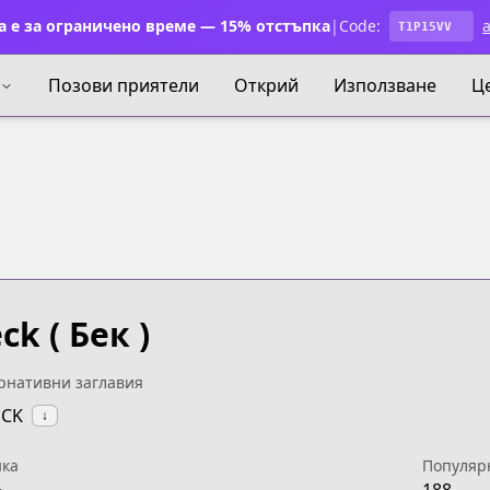
 е за ограничено време — 15% отстъпка
|
Code:
a
T1P15VV
Позови приятели
Открий
Използване
Ц
eck
( Бек )
рнативни заглавия
ECK
↓
ка
Популяр