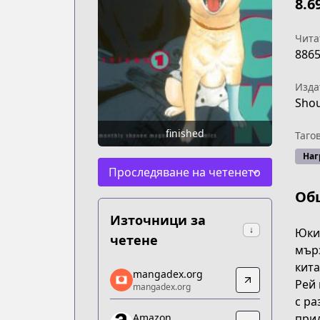
8.6
Чита
886
Изда
Shou
finished
Таго
Наг
Проследяване на четенето
Об
Източници за
↓
Юкио
четене
мърз
кита
mangadex.org
mangadex.org
Рей 
mangadex.org
mangadex.org
с ра
https://mangadex.org/title/4cf9b503-
прид
Amazon