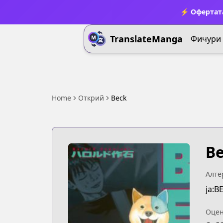
⚡ Офертата
TranslateManga
Фичури
Home
Открий
Beck
B
Алте
ja:B
Оцен