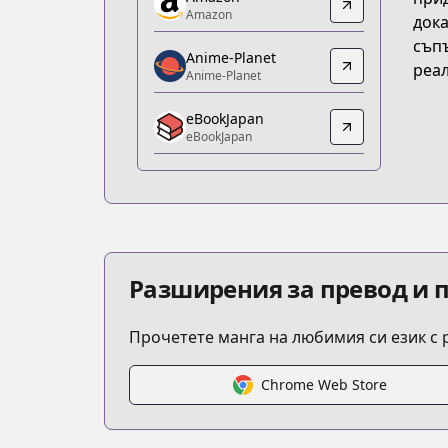
Amazon
Amazon
дока
Amazon
съпъ
https://www.amazon.co.jp/dp/B0DPT
Anime-Planet
реал
Anime-Planet
Anime-Planet
Anime-Planet
eBookJapan
https://www.anime-planet.com/manga
eBookJapan
eBookJapan
eBookJapan
https://ebookjapan.yahoo.co.jp/books
Official Raw
Official Raw
https://comic-days.com/episode/108
Разширения за превод и 
Kitsu
Kitsu
Прочетете манга на любимия си език с
https://kitsu.app/manga/354
MangaUpdates
MangaUpdates
Chrome Web Store
https://www.mangaupdates.com/serie
Book☆Walker