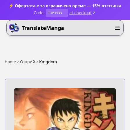
⚡ Офертата е за ограничено време — 15% отстъпка
Code:
at checkout
T1P15VV
TranslateManga
Home
Открий
Kingdom