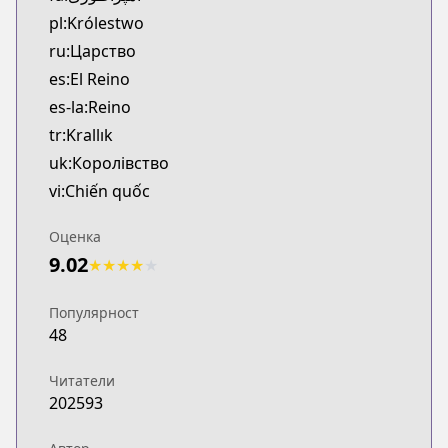
pl:Królestwo
ru:Царство
es:El Reino
es-la:Reino
tr:Krallık
uk:Королівство
vi:Chiến quốc
Оценка
9.02
★
★
★
★
★
Популярност
48
Читатели
202593