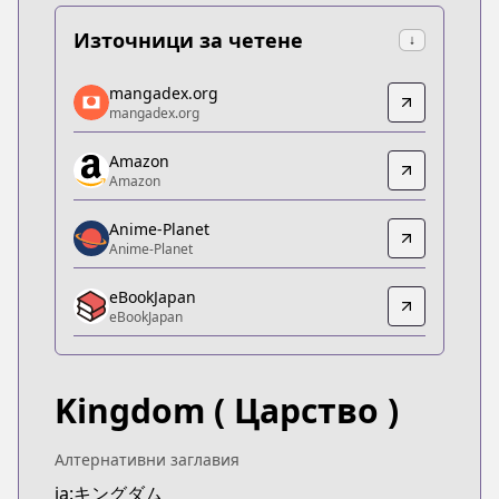
Източници за четене
↓
mangadex.org
mangadex.org
mangadex.org
mangadex.org
https://mangadex.org/title/077a3fed-1634-424f-b
Amazon
Amazon
Amazon
Amazon
https://www.amazon.co.jp/dp/B07GX5ZWRX
Anime-Planet
Anime-Planet
Anime-Planet
Anime-Planet
eBookJapan
https://www.anime-planet.com/manga/kingdom
eBookJapan
eBookJapan
eBookJapan
https://ebookjapan.yahoo.co.jp/books/132898
Kingdom
( Царство )
Official Raw
Official Raw
https://youngjump.jp/kingdom
Алтернативни заглавия
Kitsu
ja:キングダム