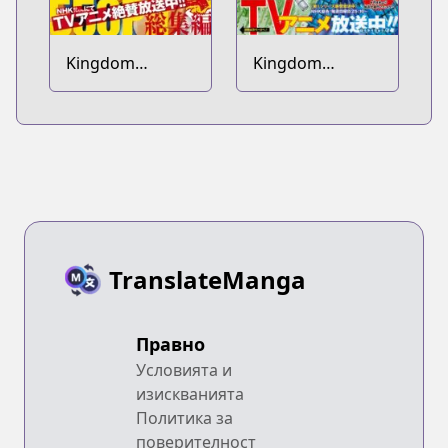
Kingdom
Kingdom
Soushuuhen
Bangai-hen
TranslateManga
Правно
Условията и
изискванията
Политика за
поверителност