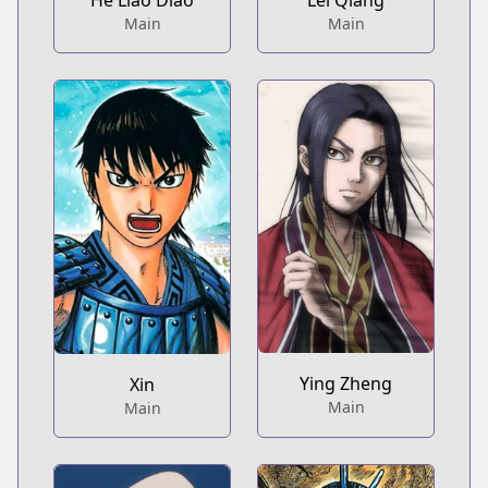
He Liao Diao
Lei Qiang
Main
Main
Ying Zheng
Xin
Main
Main