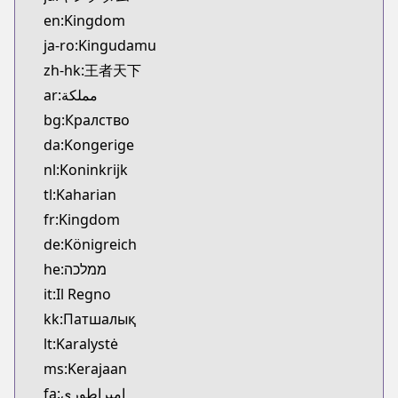
Kitsu
en:Kingdom
https://kitsu.app/manga/3480
ja-ro:Kingudamu
CDJapan
zh-hk:王者天下
CDJapan
ar:مملكة
https://www.anime-planet.com/manga/https://ww
MangaUpdates
bg:Кралство
MangaUpdates
da:Kongerige
https://www.mangaupdates.com/series.html?id=1
nl:Koninkrijk
Book☆Walker
tl:Kaharian
Book☆Walker
fr:Kingdom
https://bookwalker.jp/series/12466
de:Königreich
Official Site
Official Site
he:ממלכה
https://www.meian-editions.fr/meian/licence/kin
it:Il Regno
kk:Патшалық
lt:Karalystė
ms:Kerajaan
fa:امپراطوری