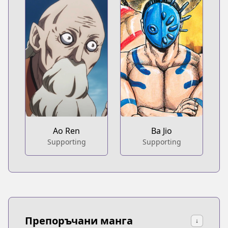
Ao Ren
Ba Jio
Supporting
Supporting
Препоръчани манга
↓