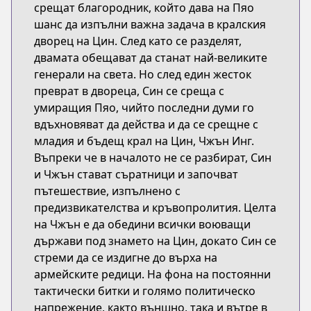
срещат благородник, който дава на Пяо
шанс да изпълни важна задача в кралския
дворец на Цин. След като се разделят,
двамата обещават да станат най-великите
генерали на света. Но след един жесток
преврат в двореца, Син се среща с
умиращия Пяо, чийто последни думи го
вдъхновяват да действа и да се срещне с
младия и бъдещ крал на Цин, Чжън Инг.
Въпреки че в началото не се разбират, Син
и Чжън стават съратници и започват
пътешествие, изпълнено с
предизвикателства и кръвопролития. Целта
на Чжън е да обедини всички воюващи
държави под знамето на Цин, докато Син се
стреми да се издигне до върха на
армейските редици. На фона на постоянни
тактически битки и голямо политическо
напрежение, както външно, така и вътре в