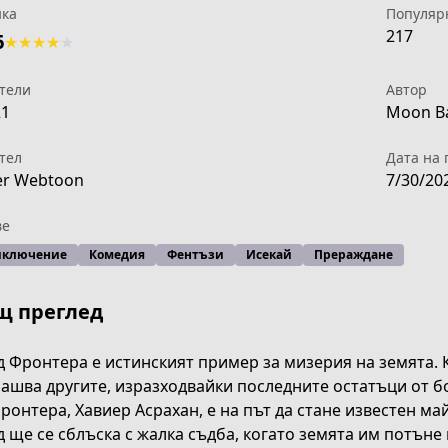
ка
Популяр
217
6
★
★
★
★
★
тели
Автор
21
Moon Ba
тел
Дата на 
er Webtoon
7/30/20
ве
иключение
Комедия
Фентъзи
Исекай
Прераждане
щ преглед
 Фронтера е истинският пример за мизерия на земята. К
ашва другите, изразходвайки последните остатъци от б
ронтера, Хавиер Асрахан, е на път да стане известен ма
cd30-48b9-8b64-afeca0077fca
 ще се сблъска с жалка съдба, когато земята им потъне 