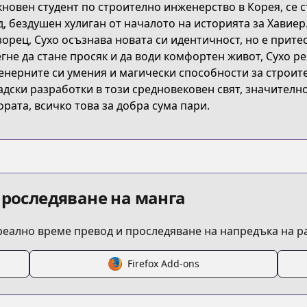
новен студент по строително инженерство в Корея, се с
, бездушен хулиган от началото на историята за Хавиер
the-greatest-estate-developer
орец, Сухо осъзнава новата си идентичност, но е притес
гне да стане просяк и да води комфортен живот, Сухо р
нерните си умения и магически способности за строит
titleId=777767
адски разработки в този средновековен свят, значител
ората, всичко това за добра сума пари.
est-engineer
s.html?id=186405
проследяване на манга
 реално време превод и проследяване на напредъка на 
the-greatest-estate-designer
Firefox Add-ons
he-greatest-estate-developer/list?title_no=3596