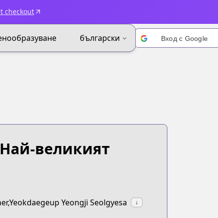
t checkout
енообразуване
български
Вход с Google
 Най-великият
ner,Yeokdaegeup Yeongji Seolgyesa
↓