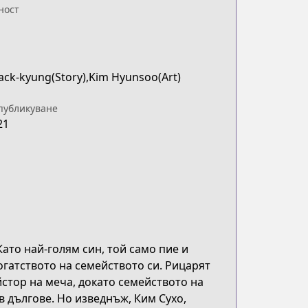
ност
ck-kyung(Story),Kim Hyunsoo(Art)
публикуване
21
ато най-голям син, той само пие и
огатството на семейството си. Рицарят
йстор на меча, докато семейството на
в дългове. Но изведнъж, Ким Сухо,