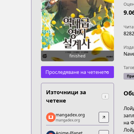
Оцен
9.0
Чита
828
Изда
Nav
finished
Таго
Проследяване на четенето
Пр
Източници за
Об
↓
четене
Лойд
mangadex.org
mangadex.org
запл
mangadex.org
mangadex.org
на Ф
https://mangadex.org/title/d7f56ace-
Лойд
Anime-Planet