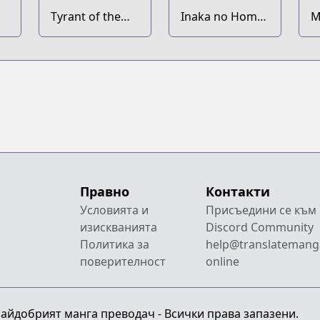
Tyrant of the
Inaka no Home
M
Tower Defense
Center Otoko
C
Game
no Jiyuu na
I
Isekai Seikatsu
S
M
M
M
K
I
K
I
Правно
Контакти
Условията и
Присъедини се към
изискванията
Discord Community
Политика за
help@translatemang
поверителност
online
 Найдобрият манга преводач - Всички права запазени.