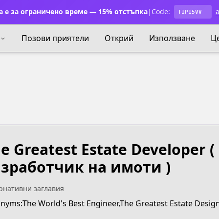
 е за ограничено време — 15% отстъпка
|
Code:
a
T1P15VV
Позови приятели
Открий
Използване
Ц
e Greatest Estate Developer
(
зработчик на имоти )
рнативни заглавия
nyms:The World's Best Engineer,The Greatest Estate Desig