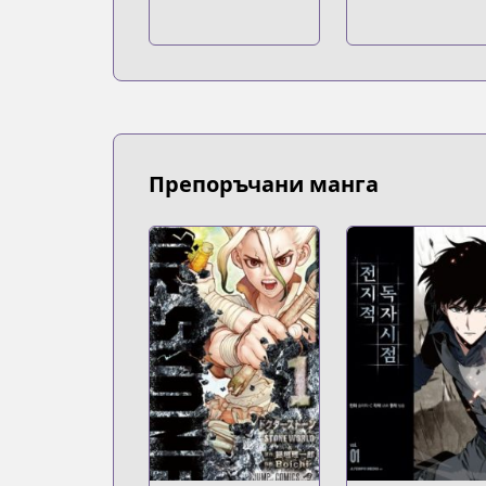
https://series.naver.com/comic/detail
Naver Webtoon
Naver Webtoon
https://comic.naver.com/webtoon/list
Препоръчани манга