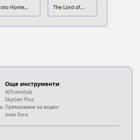
oto Home
The Lord of
enter Tenin no
Coins
sekai Seikatsu:
hougou "DIY
aster" "Green
aster" "Pet
aster" wo
ushi shite
sekai wo
imama ni
kimasu
Още инструменти
AITransdub
SkyGen Plus
a.
Премахване на воден
знак Sora