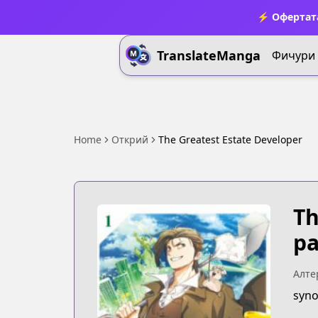
⚡ Офертата
TranslateManga
Фичури
Home
Открий
The Greatest Estate Developer
Th
ра
Алте
syno