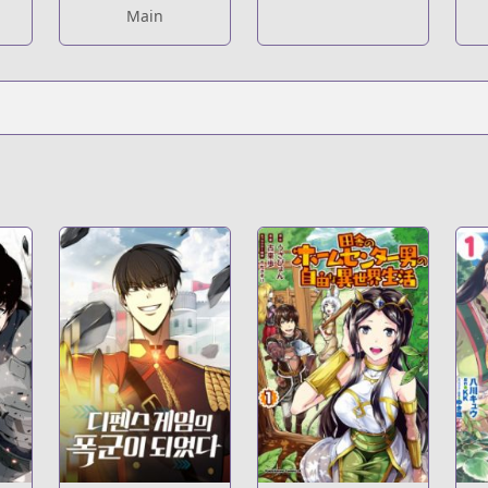
Main
.series?productNo=6448122
?titleId=777767&page=1