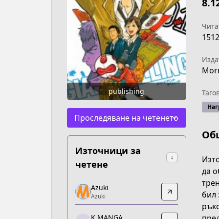
8.1
Чита
151
Изда
Mor
publishing
Таго
Наг
Проследяване на четенето
Об
Източници за
↓
Изто
четене
да о
трен
Azuki
Azuki
бил 
Azuki
Azuki
ръко
https://www.azuki.co/series/giant-killi
пред
K MANGA