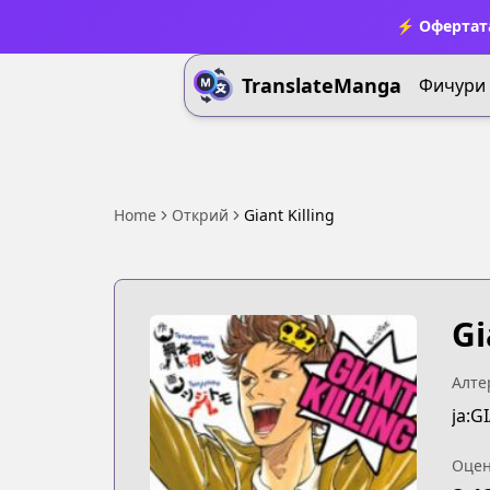
⚡ Офертата
TranslateManga
Фичури
Home
Открий
Giant Killing
Gi
Алте
ja:G
Оцен