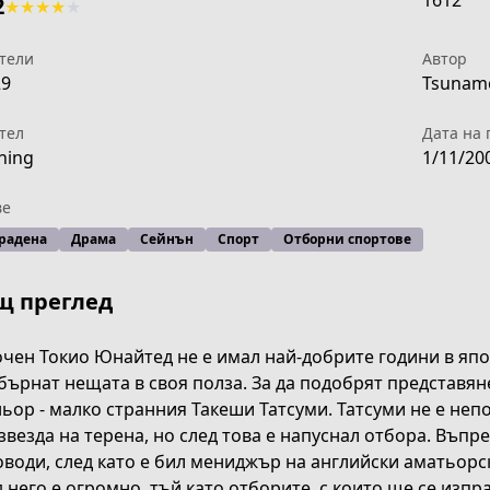
1612
2
★
★
★
★
★
тели
Автор
29
Tsunamo
тел
Дата на 
ning
1/11/20
ве
радена
Драма
Сейнън
Спорт
Отборни спортове
щ преглед
чен Токио Юнайтед не е имал най-добрите години в япон
бърнат нещата в своя полза. За да подобрят представян
ьор - малко странния Такеши Татсуми. Татсуми не е непо
звезда на терена, но след това е напуснал отбора. Въпре
води, след като е бил мениджър на английски аматьорс
ng
 него е огромно, тъй като отборите, с които ще се изпр