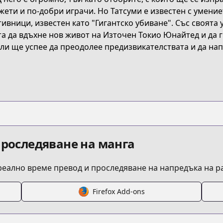
ети и по-добри играчи. Но Татсуми е известен с умение
ивници, известен като "Гигантско убиване". Със своята 
0253/episode/326662
а да вдъхне нов живот на Източен Токио Юнайтед и да г
али ще успее да преодолее предизвикателствата и да на
-killing-1-34?ref=search
1000002884
episode/10834108156644253765
проследяване на манга
 реално време превод и проследяване на напредъка на 
32016480029857119
Firefox Add-ons
/6170d81348bd9