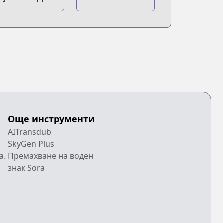
Nare
Още инструменти
AITransdub
SkyGen Plus
a.
Премахване на воден
знак Sora