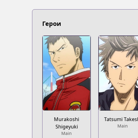
Kodansha
https://kodansha.us/series/giant-killin
Герои
Murakoshi
Tatsumi Takes
Main
Shigeyuki
Main