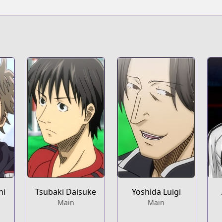
g/
hi
Tsubaki Daisuke
Yoshida Luigi
Main
Main