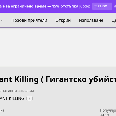
 е за ограничено време — 15% отстъпка
|
Code:
a
T1P15VV
Позови приятели
Открий
Използване
Ц
ant Killing
( Гигантско убийст
рнативни заглавия
IANT KILLING
↓
ка
Популяр