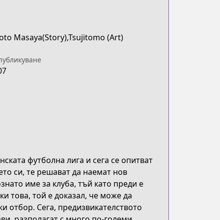
to Masaya(Story),Tsujitomo (Art)
публикуване
07
ската футболна лига и сега се опитват
ето си, те решават да наемат нов
знато име за клуба, тъй като преди е
ки това, той е доказал, че може да
ки отбор. Сега, предизвикателството
ави, разполагат с много по-големи