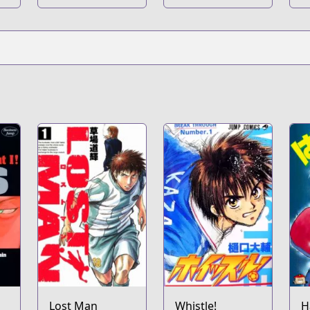
Lost Man
Whistle!
H