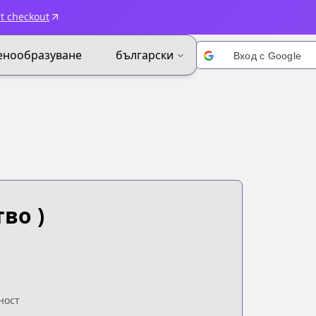
t checkout
енообразуване
български
Вход с Google
во )
ност