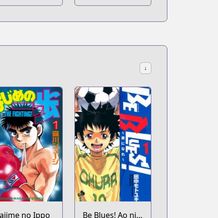
↓
ajime no Ippo
Be Blues! Ao ni