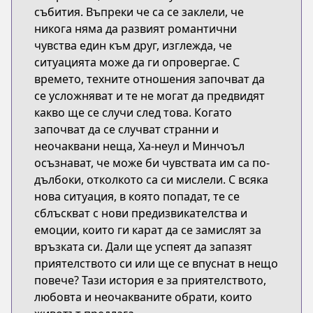
събития. Въпреки че са се заклели, че
никога няма да развият романтични
чувства един към друг, изглежда, че
ситуацията може да ги опровергае. С
времето, техните отношения започват да
се усложняват и те не могат да предвидят
какво ще се случи след това. Когато
започват да се случват странни и
неочаквани неща, Ха-неул и Минчоъл
осъзнават, че може би чувствата им са по-
дълбоки, отколкото са си мислели. С всяка
нова ситуация, в която попадат, те се
сблъскват с нови предизвикателства и
емоции, които ги карат да се замислят за
връзката си. Дали ще успеят да запазят
приятелството си или ще се впуснат в нещо
повече? Тази история е за приятелството,
любовта и неочакваните обрати, които