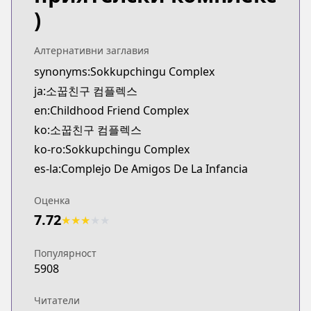
)
Алтернативни заглавия
synonyms:Sokkupchingu Complex
ja:소꿉친구 컴플렉스
en:Childhood Friend Complex
ko:소꿉친구 컴플렉스
ko-ro:Sokkupchingu Complex
es-la:Complejo De Amigos De La Infancia
Оценка
7.72
★
★
★
★
★
Популярност
5908
Читатели