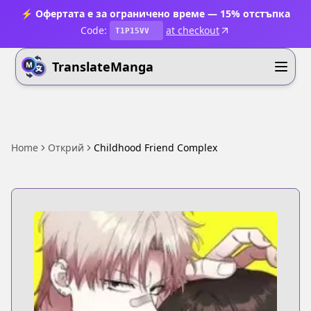
⚡ Офертата е за ограничено време — 15% отстъпка
Code:
at checkout
T1P15VV
TranslateManga
Home
Открий
Childhood Friend Complex