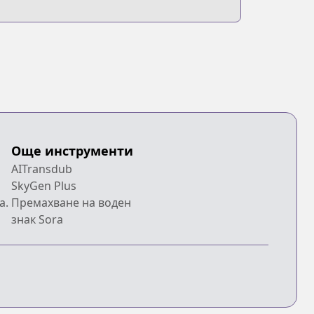
Още инструменти
AITransdub
SkyGen Plus
a.
Премахване на воден
знак Sora