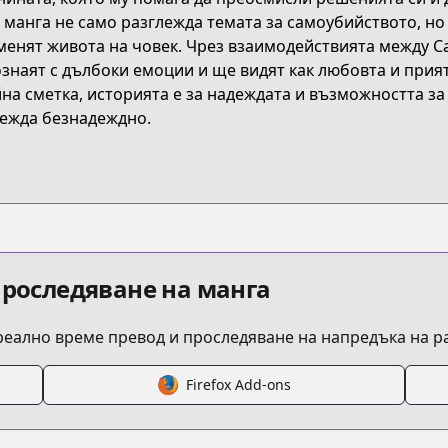
 манга не само разглежда темата за самоубийството, но
енят живота на човек. Чрез взаимодействията между С
t/B09BMYSPYC
знаят с дълбоки емоции и ще видят как любовта и прият
на сметка, историята е за надеждата и възможността за
ежда безнадеждно.
/aekanaru
/621966/
detail/KDCW_AM09201754010000_68
проследяване на манга
 реално време превод и проследяване на напредъка на 
Firefox Add-ons
/https://www.cdjapan.co.jp/product/NEOBK-2564689