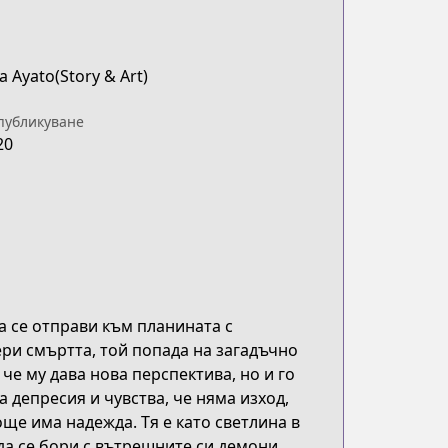
 Ayato(Story & Art)
публикуване
20
а се отправи към планината с
ери смъртта, той попада на загадъчно
че му дава нова перспектива, но и го
а депресия и чувства, че няма изход,
ще има надежда. Тя е като светлина в
да се бори с вътрешните си демони.