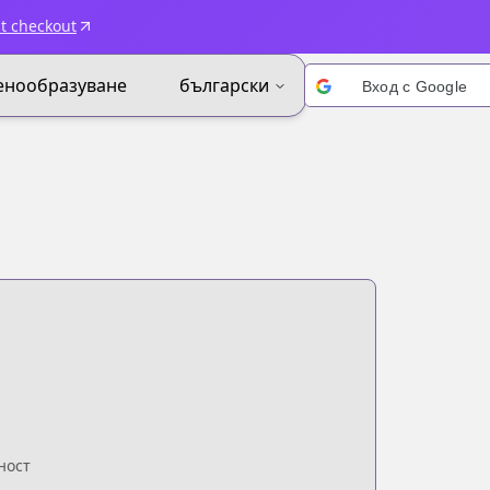
t checkout
енообразуване
български
Вход с Google
ност