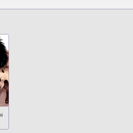
s.html?id=169403
t
mi