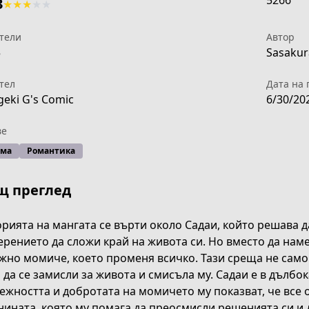
5266
3
★
★
★
★
★
тели
Автор
5
Sasakura
тел
Дата на 
eki G's Comic
6/30/20
ве
ама
Романтика
щ преглед
рията на мангата се върти около Садаи, който решава д
рението да сложи край на живота си. Но вместо да нам
жно момиче, което променя всичко. Тази среща не само 
 да се замисли за живота и смисъла му. Садаи е в дълбок
ежността и добротата на момичето му показват, че все о
4fe6-4f11-b51b-ced00d8aec60
ината, която му помага да преосмисли решенията си и 