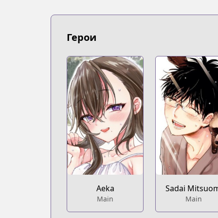
MangaUpdates
https://www.mangaupdates.com/serie
Book☆Walker
Герои
Book☆Walker
https://bookwalker.jp/series/285401/lis
Aeka
Sadai Mitsuo
Main
Main