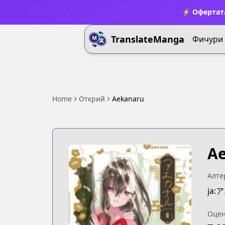
⚡ Офертата
TranslateManga
Фичури
Home
Открий
Aekanaru
A
Алте
ja
Оцен