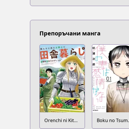
Препоръчани манга
Orenchi ni Kita
Boku no Tsum
Onna Kishi to
wa Kanjou ga