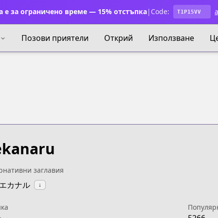
 е за ограничено време — 15% отстъпка
|
Code:
a
T1P15VV
Позови приятели
Открий
Използване
Ц
ekanaru
рнативни заглавия
:アエカナル
↓
ка
Популяр