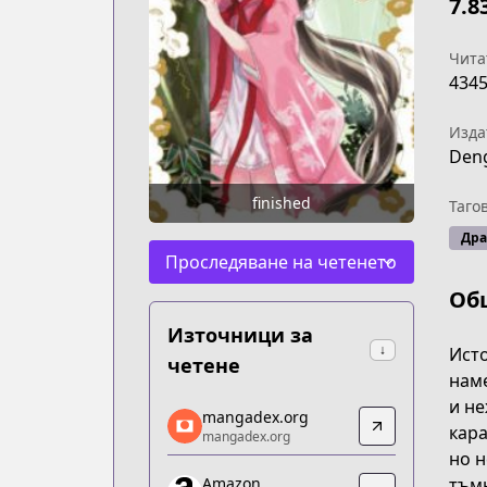
7.8
Чита
434
Изда
Deng
finished
Таго
Др
Проследяване на четенето
Об
Източници за
↓
Исто
четене
наме
и не
mangadex.org
mangadex.org
кара
mangadex.org
mangadex.org
но н
https://mangadex.org/title/8c21fe3b-
тъмн
Amazon