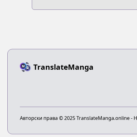
Inakagurashi
Nai
suru Koto ni
Natta Ken
TranslateManga
Авторски права © 2025 TranslateManga.online -