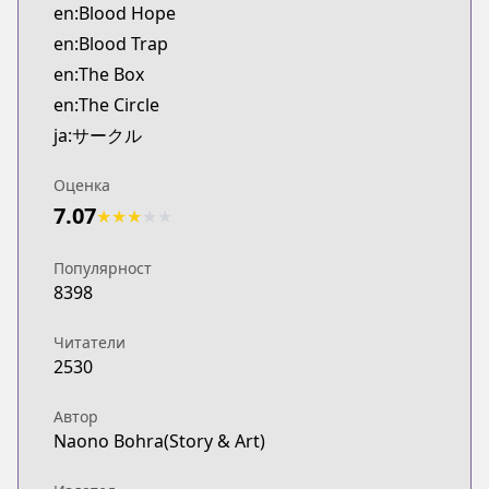
en:Blood Hope
en:Blood Trap
en:The Box
en:The Circle
ja:サークル
Оценка
7.07
★
★
★
★
★
Популярност
8398
Читатели
2530
Автор
Naono Bohra(Story & Art)