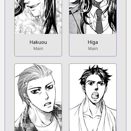
Hakuou
Higa
Main
Main