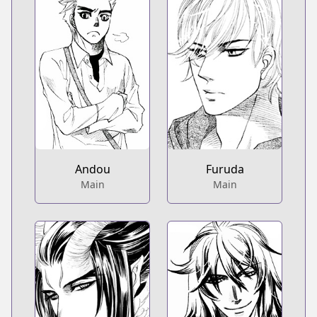
Andou
Furuda
Main
Main