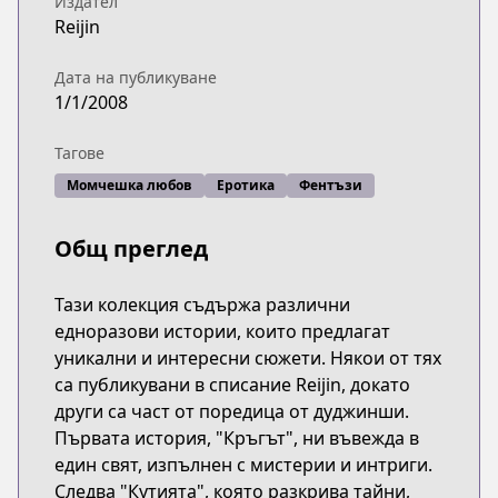
Издател
Reijin
Дата на публикуване
1/1/2008
Тагове
Момчешка любов
Еротика
Фентъзи
Общ преглед
Тази колекция съдържа различни
едноразови истории, които предлагат
уникални и интересни сюжети. Някои от тях
са публикувани в списание Reijin, докато
други са част от поредица от дуджинши.
Първата история, "Кръгът", ни въвежда в
един свят, изпълнен с мистерии и интриги.
Следва "Кутията", която разкрива тайни,