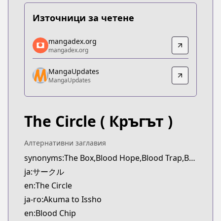
Източници за четене
mangadex.org
mangadex.org
mangadex.org
mangadex.org
https://mangadex.org/title/7838ec0f-6dee-4316-8
MangaUpdates
MangaUpdates
MangaUpdates
MangaUpdates
https://www.mangaupdates.com/series.html?id=4
The Circle
( Кръгът )
Алтернативни заглавия
synonyms:The Box,Blood Hope,Blood Trap,Blood Chip,Akuma to Issho
ja:サークル
en:The Circle
ja-ro:Akuma to Issho
en:Blood Chip