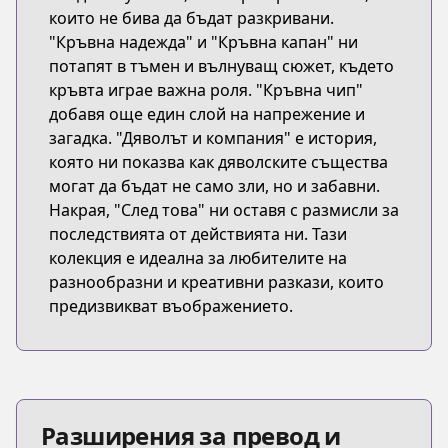
които не бива да бъдат разкривани.
"Кръвна надежда" и "Кръвна капан" ни
потапят в тъмен и вълнуващ сюжет, където
кръвта играе важна роля. "Кръвна чип"
добавя още един слой на напрежение и
загадка. "Дяволът и компания" е история,
която ни показва как дяволските същества
могат да бъдат не само зли, но и забавни.
Накрая, "След това" ни оставя с размисли за
последствията от действията ни. Тази
колекция е идеална за любителите на
разнообразни и креативни разкази, които
предизвикват въображението.
Разширения за превод и