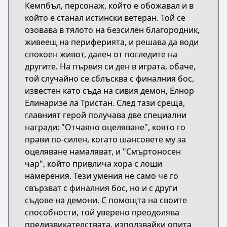
Кемпбъл, персонаж, който е обожавал и в
който е станал истински ветеран. Той се
озовава в тялото на безсилен благородник,
живеещ на периферията, и решава да води
спокоен живот, далеч от погледите на
другите. На първия си ден в играта, обаче,
той случайно се сблъсква с финалния бос,
известен като съда на сивия демон, Елнор
Елинаризе ла Тристан. След тази среща,
главният герой получава две специални
награди: "Отчаяно оцеляване", която го
прави по-силен, когато шансовете му за
оцеляване намаляват, и "Смъртоносен
чар", който привлича хора с лоши
намерения. Тези умения не само че го
свързват с финалния бос, но и с други
съдове на демони. С помощта на своите
способности, той уверено преодолява
предизвикателствата, използвайки опита