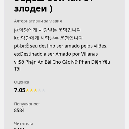
злодеи )
Алтернативни заглавия
ja:악당에게 사랑받는 운명입니다
ko:악당에게 사랑받는 운명입니다
pt-br:É seu destino ser amado pelos vilões.
es:Destinado a ser Amado por Villanas
vi:Số Phận An Bài Cho Các Nữ Phản Diện Yêu
Tôi
Оценка
7.05
★
★
★
★
★
Популярност
8584
Читатели