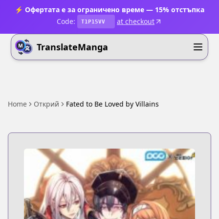
⚡ Офертата е за ограничено време — 15% отстъпка
Code:
at checkout
T1P15VV
TranslateManga
Home
Открий
Fated to Be Loved by Villains