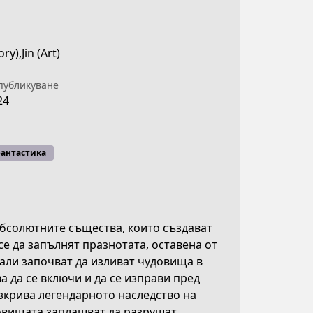
ry),Jin (Art)
публикуване
24
фантастика
 Абсолютните същества, които създават
се да запълнят празнотата, оставена от
тали започват да изливат чудовища в
а да се включи и да се изправи пред
азкрива легендарното наследство на
довищата заплашват да разрушат