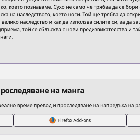
ко, което познаваме. Сухо не само че трябва да се бори 
ска на наследството, което носи. Той ще трябва да откр
solo-leveling-ragnarok
 велико наследство и как да използва силите си, за да за
приема, той се сблъсква с нови предизвикателства и т
наги.
2703
s.html?id=m13i58t
agnarok/info
проследяване на манга
 реално време превод и проследяване на напредъка на 
Firefox Add-ons