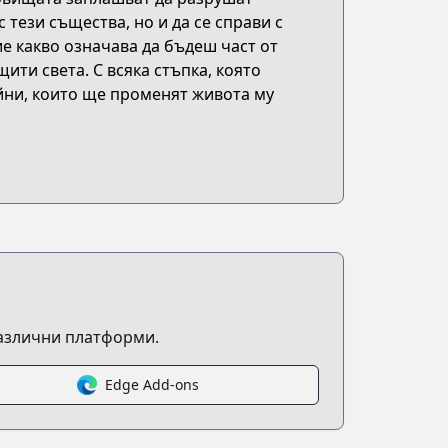
с тези същества, но и да се справи с
ие какво означава да бъдеш част от
щити света. С всяка стъпка, която
айни, които ще променят живота му
различни платформи.
Edge Add-ons