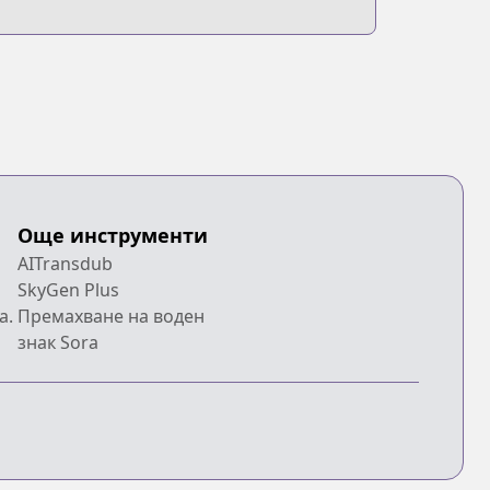
Още инструменти
AITransdub
SkyGen Plus
a.
Премахване на воден
знак Sora