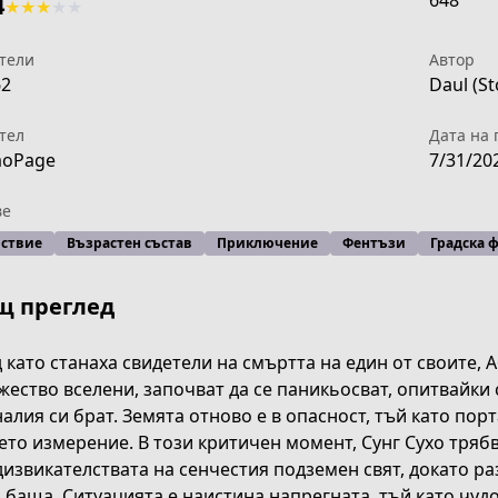
648
4
★
★
★
★
★
тели
Автор
62
Daul (Sto
тел
Дата на 
aoPage
7/31/20
ве
ствие
Възрастен състав
Приключение
Фентъзи
Градска 
щ преглед
 като станаха свидетели на смъртта на един от своите,
ество вселени, започват да се паникьосват, опитвайки 
алия си брат. Земята отново е в опасност, тъй като пор
то измерение. В този критичен момент, Сунг Сухо трябв
извикателствата на сенчестия подземен свят, докато р
f4b6-4890-9edb-1ddf04df2039
 баща. Ситуацията е наистина напрегната, тъй като чу