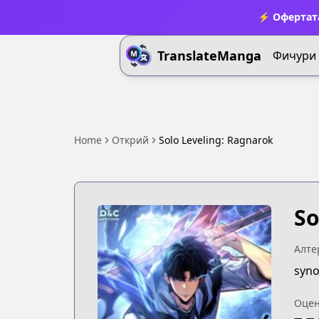
⚡ Офертата
TranslateManga
Фичури
Home
Открий
Solo Leveling: Ragnarok
So
Алте
syno
Оцен