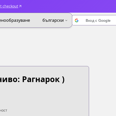
t checkout
енообразуване
български
Вход с Google
ниво: Рагнарок )
ност