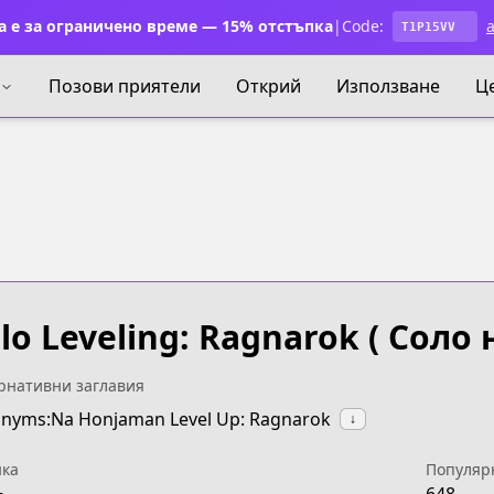
 е за ограничено време — 15% отстъпка
|
Code:
a
T1P15VV
Позови приятели
Открий
Използване
Ц
lo Leveling: Ragnarok
( Соло 
рнативни заглавия
nyms:Na Honjaman Level Up: Ragnarok
↓
ка
Популяр