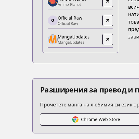
Anime-Planet
Anime-Planet
всич
Anime-Planet
нати
https://www.anime-planet.com/manga/
Official Raw
O
това
Official Raw
Official Raw
пред
Official Raw
зави
MangaUpdates
https://page.kakao.com/content/6461
MangaUpdates
MangaUpdates
MangaUpdates
https://www.mangaupdates.com/serie
Official English
Official English
https://tapas.io/series/solo-leveling-r
Разширения за превод и 
Прочетете манга на любимия си език с
Chrome Web Store