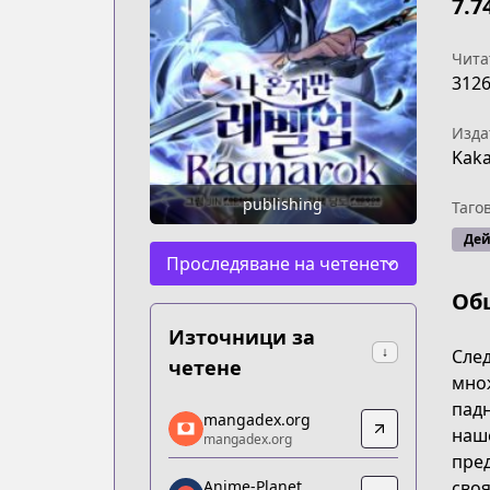
7.7
Чита
312
Изда
Kak
publishing
Таго
Дей
Проследяване на четенето
Об
Източници за
↓
След
четене
множ
падн
mangadex.org
mangadex.org
наше
mangadex.org
mangadex.org
пред
https://mangadex.org/title/ade0306c-
своя
Anime-Planet