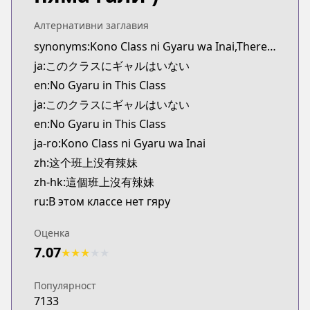
Kitsu
https://kitsu.app/manga/73059
Алтернативни заглавия
CDJapan
synonyms:Kono Class ni Gyaru wa Inai,There Are No Gals in This Class
CDJapan
ja:このクラスにギャルはいない
https://www.anime-planet.com/manga/https://ww
en:No Gyaru in This Class
MangaUpdates
ja:このクラスにギャルはいない
MangaUpdates
en:No Gyaru in This Class
https://www.mangaupdates.com/series.html?id=p
Book☆Walker
ja-ro:Kono Class ni Gyaru wa Inai
Book☆Walker
zh:这个班上没有辣妹
https://bookwalker.jp/series/506849/list
zh-hk:這個班上沒有辣妹
Official English
ru:В этом классе нет гяру
Official English
https://mangaplus.shueisha.co.jp/titles/100357
Оценка
7.07
★
★
★
★
★
Популярност
7133