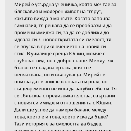
Мирей е усърдна ученичка, която мечтае за
бляскавия и модерен живот на "гяру",
какъвто вижда в мангите. Когато започва
гимназия, тя решава да се преобрази и да
промени имиджа си, за да се доближи до
идеала си. С новооткритата си смелост, тя
се впуска в приключението на новия си
стил. В училище среща Юшин, момче с
грубоват вид, но с добро сърце. Между тях
бързо се създава връзка, която е
неочаквана, но и вълнуваща. Мирей се
опитва да се впише в новата си роля, но
същевременно не иска да загуби себе си. Тя
се сблъсква с предизвикателства, свързани
с новия си имидж и отношенията с Юшин.
Дали ще успее да намери баланс между
това, което е и това, което иска да бъде?
Тази история е за смелостта да бъдеш
различен и за приятелството, което може