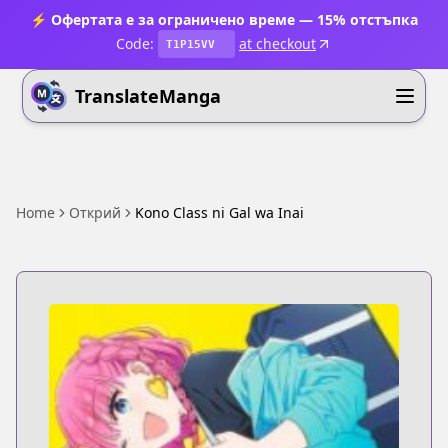
⚡ Офертата е за ограничено време — 15% отстъпка
Code:
at checkout
T1P15VV
TranslateManga
Home
Открий
Kono Class ni Gal wa Inai