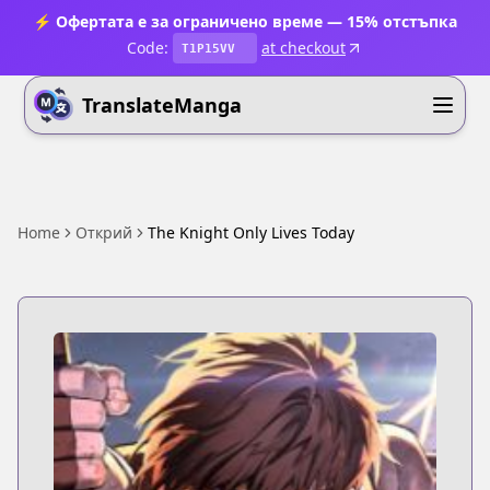
⚡ Офертата е за ограничено време — 15% отстъпка
Code:
at checkout
T1P15VV
TranslateManga
Home
Открий
The Knight Only Lives Today