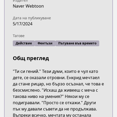
Издател
Naver Webtoon
Дата на публикуване
5/17/2024
Тагове
Действие
Фентъзи
Пътуване във времето
Общ преглед
"Ти си гений." Тези думи, които е чул като
дете, се оказали отровни. Енкрид мечтаел
да стане рицар, но бързо осъзнал, че това е
безсмислено. "Искаш да живееш с меча с
такова ниво на умения?" Някои му се
подигравали. "Просто се откажи." Други
пък му давали съвети да не продължава.
Въпреки всичко, мечтата му останала