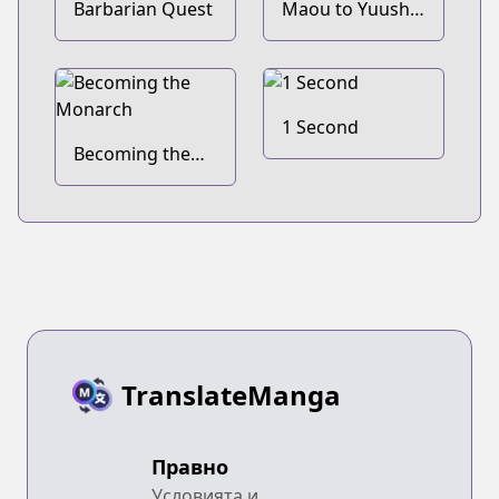
Barbarian Quest
Maou to Yuusha
no Tatakai no
Ura de
1 Second
Becoming the
Monarch
TranslateManga
Правно
Условията и