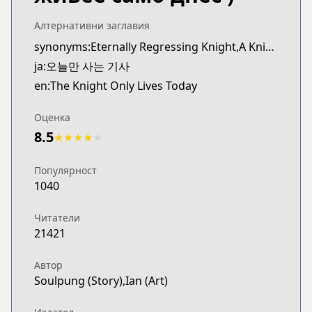
Webtoons
https://www.webtoons.com/en/fantasy/the-knight-o
Алтернативни заглавия
Naver Webtoon
synonyms:Eternally Regressing Knight,A Knight Who Eternally Regresses,Oneul-man Saneun Gisa
Naver Webtoon
ja:오늘만 사는 기사
https://comic.naver.com/webtoon/list?titleId=8245
en:The Knight Only Lives Today
Naver Series
Naver Series
Оценка
https://series.naver.com/comic/detail.series?pro
8.5
★
★
★
★
★
Популярност
1040
Читатели
21421
Автор
Soulpung (Story),Ian (Art)