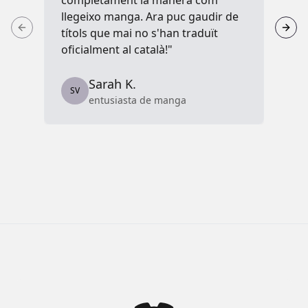
completament la manera com
aj
llegeixo manga. Ara puc gaudir de
cap
títols que mai no s'han traduït
lle
oficialment al català!"
inc
Sarah K.
SV
S
entusiasta de manga