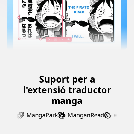
Suport per a
l'extensió traductor
manga
Dex
MangaPark
ManganRead
webtoon