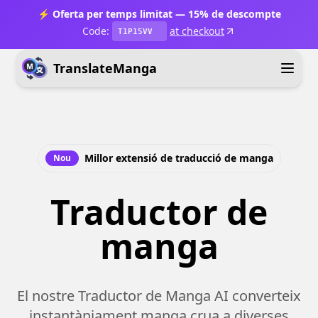
⚡ Oferta per temps limitat — 15% de descompte
Code:
at checkout
T1P15VV
TranslateManga
Millor extensió de traducció de manga
Nou
Traductor de
manga
El nostre Traductor de Manga AI converteix
instantàniament manga crua a diverses