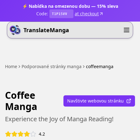
⚡ Nabídka na omezenou dobu — 15% sleva
Code:
at checkout
T1P15VV
TranslateManga
Home
Podporované stránky manga
coffeemanga
Coffee
Navštivte webovou stránku
Manga
Experience the Joy of Manga Reading!
4.2