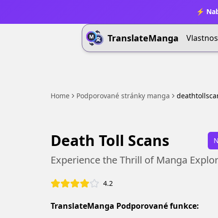
⚡ Nab
TranslateManga
Vlastnos
Home
Podporované stránky manga
deathtollsca
Death Toll Scans
N
Experience the Thrill of Manga Explo
4.2
TranslateManga Podporované funkce: