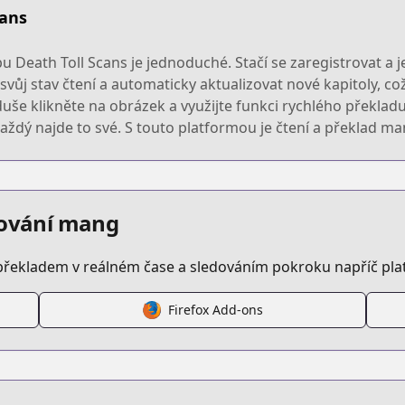
cans
 Death Toll Scans je jednoduché. Stačí se zaregistrovat a
ůj stav čtení a automaticky aktualizovat nové kapitoly, což
duše klikněte na obrázek a využijte funkci rychlého překla
i každý najde to své. S touto platformou je čtení a překlad m
edování mang
překladem v reálném čase a sledováním pokroku napříč pl
Firefox Add-ons