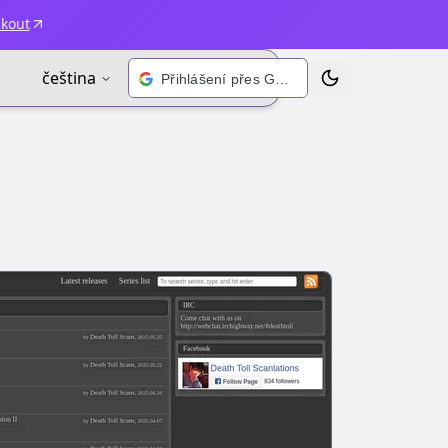
ckout
čeština
Přihlášení přes Google
Přepnout motiv