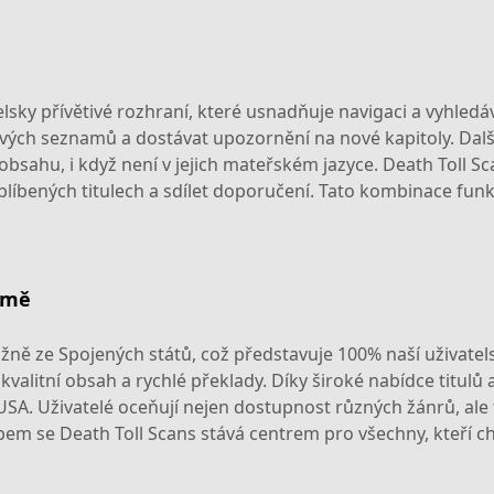
telsky přívětivé rozhraní, které usnadňuje navigaci a vyhle
 svých seznamů a dostávat upozornění na nové kapitoly. Dalš
ahu, i když není v jejich mateřském jazyce. Death Toll Sc
íbených titulech a sdílet doporučení. Tato kombinace funkcí
země
ážně ze Spojených států, což představuje 100% naší uživatel
valitní obsah a rychlé překlady. Díky široké nabídce titulů
USA. Uživatelé oceňují nejen dostupnost různých žánrů, ale
em se Death Toll Scans stává centrem pro všechny, kteří cht