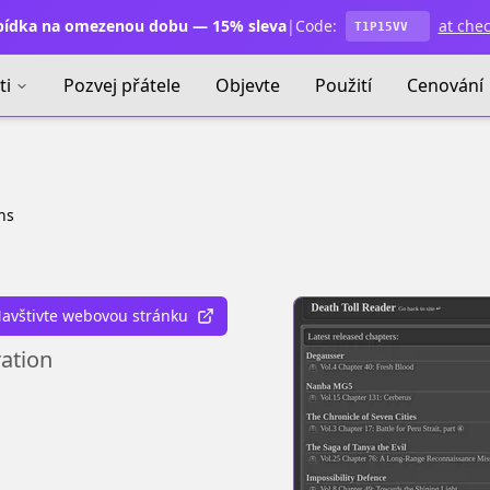
ídka na omezenou dobu — 15% sleva
|
Code:
at che
T1P15VV
ti
Pozvej přátele
Objevte
Použití
Cenování
ns
avštivte webovou stránku
ration