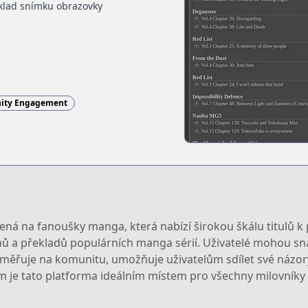
klad snímku obrazovky
ty Engagement
ná na fanoušky manga, která nabízí širokou škálu titulů k 
enů a překladů populárních manga sérií. Uživatelé mohou sn
zaměřuje na komunitu, umožňuje uživatelům sdílet své názory
je tato platforma ideálním místem pro všechny milovníky m