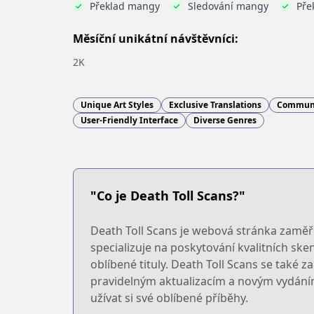
Překlad mangy
Sledování mangy
Pře
Měsíční unikátní návštěvníci:
2K
Unique Art Styles
Exclusive Translations
Communi
User-Friendly Interface
Diverse Genres
"Co je Death Toll Scans?"
Death Toll Scans je webová stránka zaměře
specializuje na poskytování kvalitních sk
oblíbené tituly. Death Toll Scans se také 
pravidelným aktualizacím a novým vydáním 
užívat si své oblíbené příběhy.