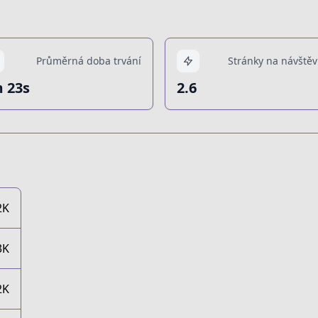
Průměrná doba trvání
Stránky na návštěv
 23s
2.6
2K
3K
2K