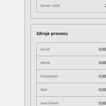
červen 2026
Zdroje provozu
0.0
Social
0.0
GenAI
0.0
DisplayAds
0.0
Mail
0.0
SearchPaid