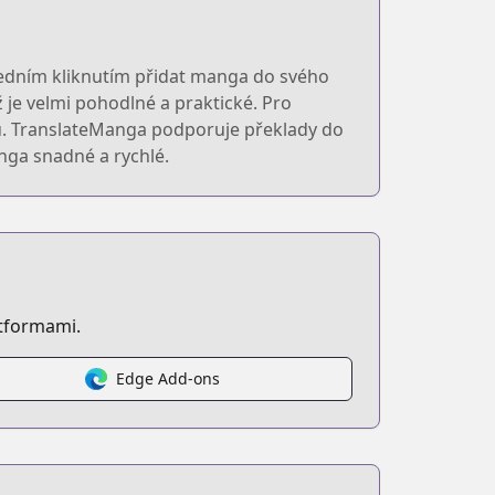
 jedním kliknutím přidat manga do svého
 je velmi pohodlné a praktické. Pro
du. TranslateManga podporuje překlady do
anga snadné a rychlé.
atformami.
Edge Add-ons