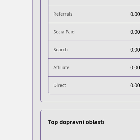
0.0
Referrals
0.0
SocialPaid
0.0
Search
0.0
Affiliate
0.0
Direct
Top dopravní oblasti