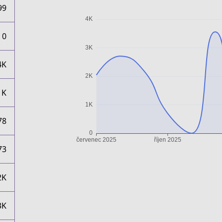
99
0
4K
1K
78
73
2K
3K