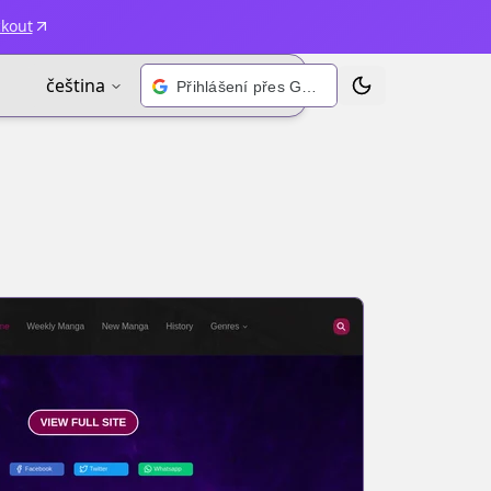
ckout
čeština
Přihlášení přes Google
Přepnout motiv