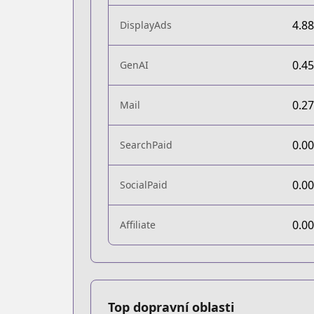
4.8
DisplayAds
0.4
GenAI
0.2
Mail
0.0
SearchPaid
0.0
SocialPaid
0.0
Affiliate
Top dopravní oblasti