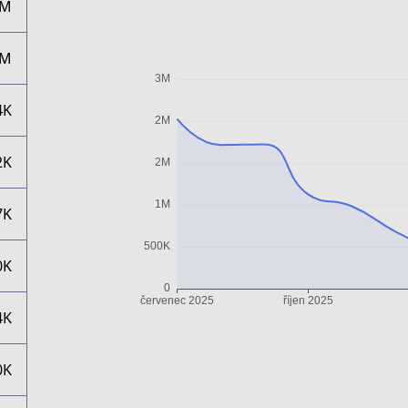
2M
1M
4K
2K
7K
0K
4K
0K