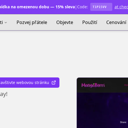
ídka na omezenou dobu — 15% sleva
|
Code:
at che
T1P15VV
ti
Pozvej přátele
Objevte
Použití
Cenování
avštivte webovou stránku
ay!