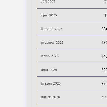
září 2025
říjen 2025
98
listopad 2025
68
prosinec 2025
44
leden 2026
32
únor 2026
27
březen 2026
30
duben 2026