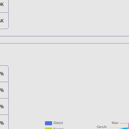
9K
5K
1%
3%
7%
8%