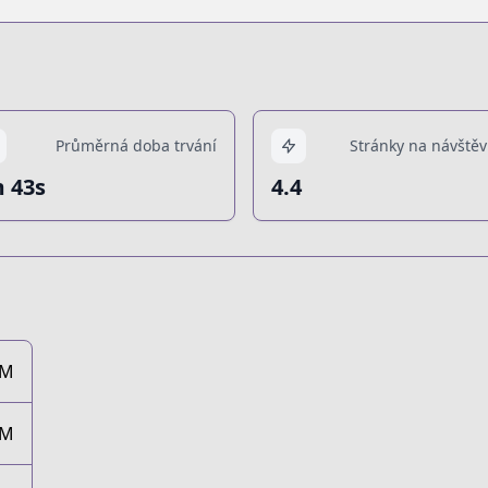
Průměrná doba trvání
Stránky na návštěv
 43s
4.4
2M
2M