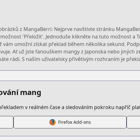
obrázků z MangaBerri: Nejprve navštivte stránku MangaBerr
zí možnost 'Přeložit'. Jednoduše klikněte na tuto možnost a
 což vám umožní získat překlad během několika sekund. Podpo
hovuje. Ať už jste fanouškem mangy z Japonska nebo jinýc
e rádi. S naším uživatelsky přívětivým rozhraním je přek
edování mang
překladem v reálném čase a sledováním pokroku napříč pl
Firefox Add-ons