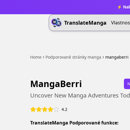
⚡ Nab
TranslateManga
Vlastnos
Home
Podporované stránky manga
mangaberri
MangaBerri
N
Uncover New Manga Adventures Tod
4.2
TranslateManga Podporované funkce: