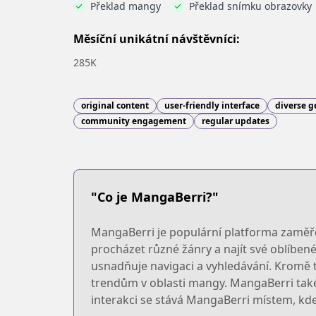
Překlad mangy
Překlad snímku obrazovky
Měsíční unikátní návštěvníci:
285K
original content
user-friendly interface
diverse g
community engagement
regular updates
"Co je MangaBerri?"
MangaBerri je populární platforma zaměře
procházet různé žánry a najít své oblíben
usnadňuje navigaci a vyhledávání. Kromě t
trendům v oblasti mangy. MangaBerri také
interakci se stává MangaBerri místem, kde