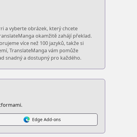
i a vyberte obrázek, který chcete
 TranslateManga okamžitě zahájí překlad.
rujeme více než 100 jazyků, takže si
h zemí, TranslateManga vám pomůže
lad snadný a dostupný pro každého.
atformami.
Edge Add-ons