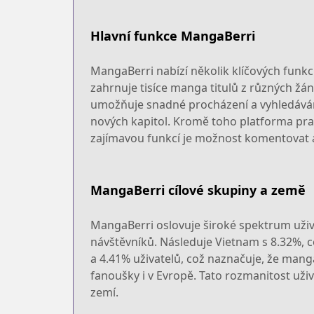
Hlavní funkce MangaBerri
MangaBerri nabízí několik klíčových funkcí
zahrnuje tisíce manga titulů z různých žánr
umožňuje snadné procházení a vyhledáván
nových kapitol. Kromě toho platforma pravi
zajímavou funkcí je možnost komentovat a h
MangaBerri cílové skupiny a země
MangaBerri oslovuje široké spektrum uživa
návštěvníků. Následuje Vietnam s 8.32%, co
a 4.41% uživatelů, což naznačuje, že manga
fanoušky i v Evropě. Tato rozmanitost uži
zemí.