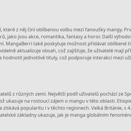
, které z něj činí oblíbenou volbu mezi fanoušky mangy. Prv
ů, jako jsou akce, romantika, fantasy a horor. Další výhodou
í. MangaBerri také poskytuje možnost přidávat oblíbené ti
delně aktualizuje obsah, což zajišťuje, že uživatelé mají př
odnotit jednotlivé tituly, což podporuje interakci mezi uživ
telů z různých zemí. Největší podíl uživatelů pochází ze Sp
ž ukazuje na rostoucí zájem o mangu v této oblasti. Etiopie
 získává popularitu i v těchto regionech. Velká Británie, s
vatelské základny ukazuje, jak je manga globálním fenoménem