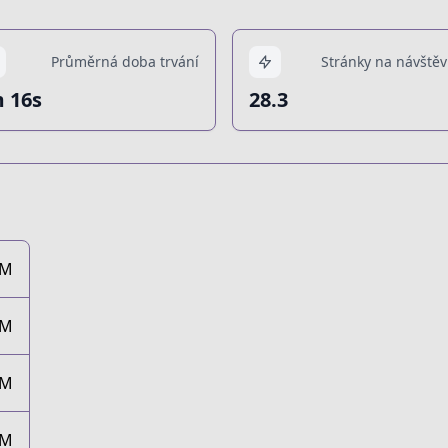
Průměrná doba trvání
Stránky na návštěv
 16s
28.3
1M
7M
2M
4M