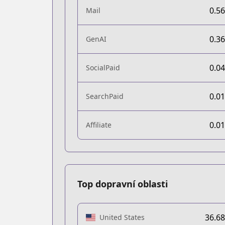
0.5
Mail
0.3
GenAI
0.0
SocialPaid
0.0
SearchPaid
0.0
Affiliate
Top dopravní oblasti
36.6
United States