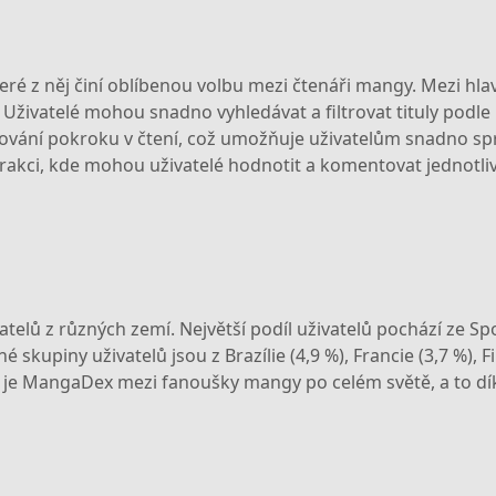
ré z něj činí oblíbenou volbu mezi čtenáři mangy. Mezi hlav
 Uživatelé mohou snadno vyhledávat a filtrovat tituly podle r
vání pokroku v čtení, což umožňuje uživatelům snadno spravo
ci, kde mohou uživatelé hodnotit a komentovat jednotlivé 
elů z různých zemí. Největší podíl uživatelů pochází ze Spo
skupiny uživatelů jsou z Brazílie (4,9 %), Francie (3,7 %), Fi
 je MangaDex mezi fanoušky mangy po celém světě, a to dík