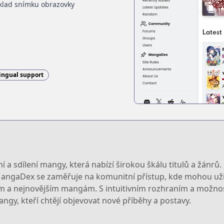
klad snímku obrazovky
ingual support
 a sdílení mangy, která nabízí širokou škálu titulů a žánr
. MangaDex se zaměřuje na komunitní přístup, kde mohou uži
epším a nejnovějším mangám. S intuitivním rozhraním a možn
gy, kteří chtějí objevovat nové příběhy a postavy.