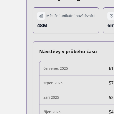
Měsíční unikátní návštěvníci
48M
6m
Návštěvy v průběhu času
6
červenec 2025
5
srpen 2025
5
září 2025
5
říjen 2025