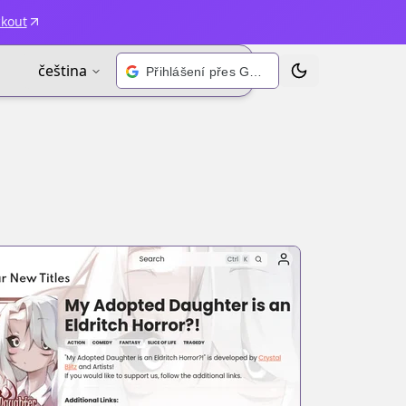
ckout
čeština
Přihlášení přes Google
Přepnout motiv