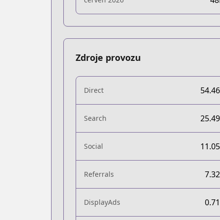
4
Zdroje provozu
54.4
Direct
25.4
Search
11.0
Social
7.3
Referrals
0.7
DisplayAds