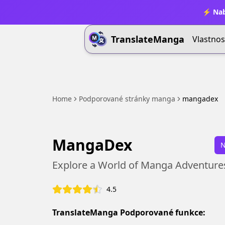
⚡ Nab
TranslateManga
Vlastnos
Home
Podporované stránky manga
mangadex
MangaDex
N
Explore a World of Manga Adventure
4.5
TranslateManga Podporované funkce: