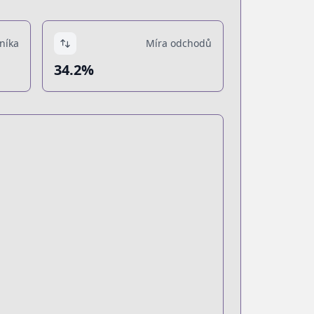
níka
Míra odchodů
34.2%