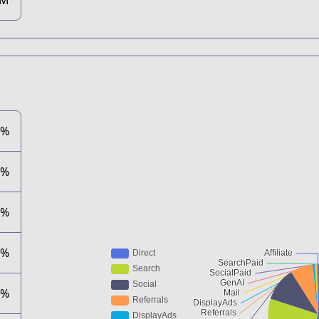
8M
6%
9%
5%
2%
1%