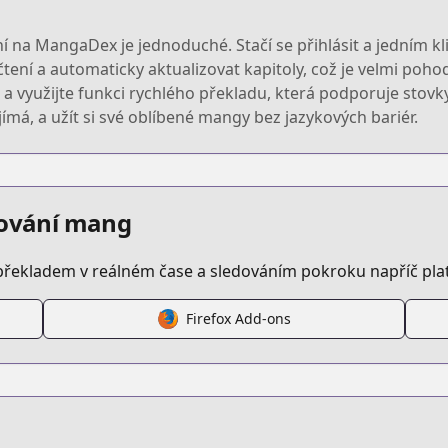
ní na MangaDex je jednoduché. Stačí se přihlásit a jedním
tení a automaticky aktualizovat kapitoly, což je velmi poho
 využijte funkci rychlého překladu, která podporuje stovk
ímá, a užít si své oblíbené mangy bez jazykových bariér.
edování mang
překladem v reálném čase a sledováním pokroku napříč pl
Firefox Add-ons