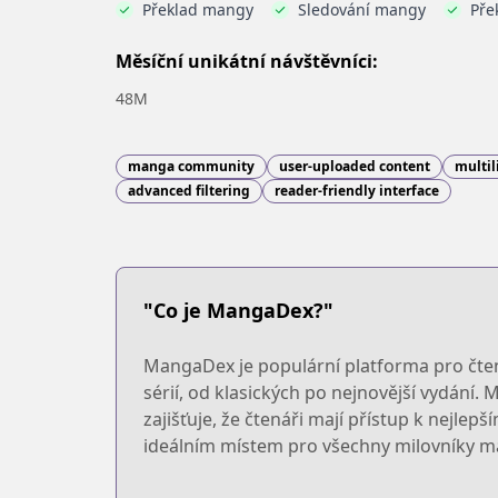
Překlad mangy
Sledování mangy
Pře
Měsíční unikátní návštěvníci:
48M
manga community
user-uploaded content
multil
advanced filtering
reader-friendly interface
"Co je MangaDex?"
MangaDex je populární platforma pro čtení
sérií, od klasických po nejnovější vydání
zajišťuje, že čtenáři mají přístup k nejl
ideálním místem pro všechny milovníky man