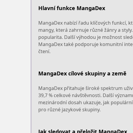
Hlavní funkce MangaDex
MangaDex nabízí řadu klíčových funkcí, kte
mangy, která zahrnuje různé žánry a styly.
popularita. Další výhodou je možnost sledo
MangaDex také podporuje komunitní interak
čtení.
MangaDex cílové skupiny a země
MangaDex přitahuje široké spektrum uživat
39,7 % celkové návštěvnosti. Další významné 
mezinárodní dosah ukazuje, jak populární
pro různé jazykové skupiny.
Jak sledovat a přeložit MangaDex