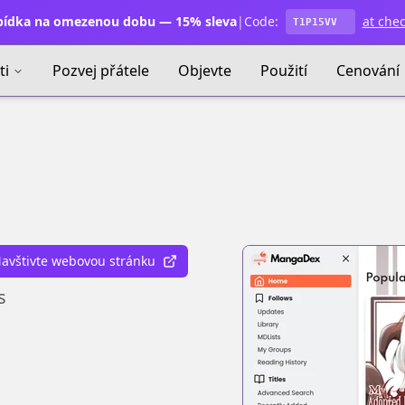
ídka na omezenou dobu — 15% sleva
|
Code:
at che
T1P15VV
ti
Pozvej přátele
Objevte
Použití
Cenování
avštivte webovou stránku
s