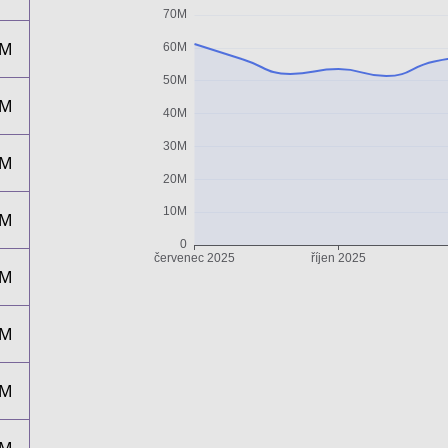
1M
6M
7M
9M
3M
4M
5M