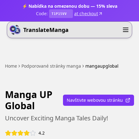
⚡ Nabídka na omezenou dobu — 15% sleva
Code:
at checkout
T1P15VV
TranslateManga
Home
Podporované stránky manga
mangaupglobal
Manga UP
Navštivte webovou stránku
Global
Uncover Exciting Manga Tales Daily!
4.2