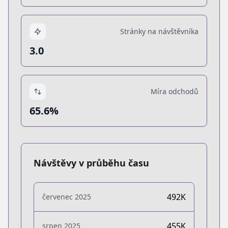
Stránky na návštěvníka
3.0
Míra odchodů
65.6%
Návštěvy v průběhu času
492K
červenec 2025
455K
srpen 2025