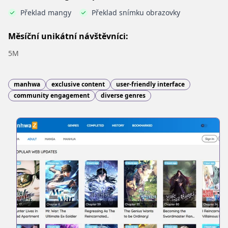
Překlad mangy
Překlad snímku obrazovky
Měsíční unikátní návštěvníci:
5M
manhwa
exclusive content
user-friendly interface
community engagement
diverse genres