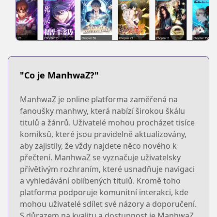
"Co je ManhwaZ?"
ManhwaZ je online platforma zaměřená na
fanoušky manhwy, která nabízí širokou škálu
titulů a žánrů. Uživatelé mohou procházet tisíce
komiksů, které jsou pravidelně aktualizovány,
aby zajistily, že vždy najdete něco nového k
přečtení. ManhwaZ se vyznačuje uživatelsky
přívětivým rozhraním, které usnadňuje navigaci
a vyhledávání oblíbených titulů. Kromě toho
platforma podporuje komunitní interakci, kde
mohou uživatelé sdílet své názory a doporučení.
S důrazem na kvalitu a dostupnost je ManhwaZ