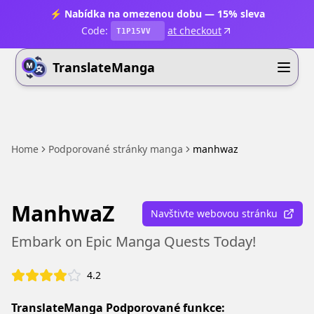
⚡ Nabídka na omezenou dobu — 15% sleva
Code:
at checkout
T1P15VV
TranslateManga
Home
Podporované stránky manga
manhwaz
ManhwaZ
Navštivte webovou stránku
Embark on Epic Manga Quests Today!
4.2
TranslateManga Podporované funkce: