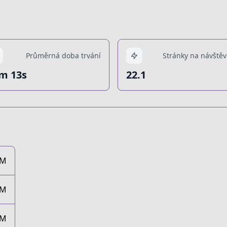
Průměrná doba trvání
Stránky na návštěv
m 13s
22.1
4M
5M
4M