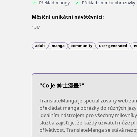
Překlad mangy
Překlad snímku obrazovky
Měsíční unikátní návštěvníci:
13M
adult
manga
community
user-generated
e
"Co je 紳士漫畫?"
TranslateManga je specializovaný web z
překládat manga obrázky do různých jazyk
ideálním nástrojem pro všechny milovníky m
služba zajišťuje, že každý uživatel může 
přívětivost, TranslateManga se stává nez