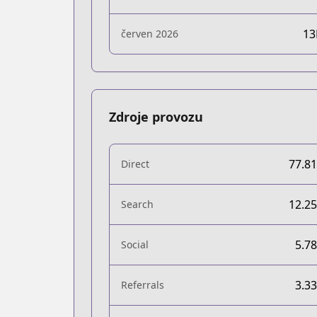
1
červen 2026
Zdroje provozu
77.8
Direct
12.2
Search
5.7
Social
3.3
Referrals