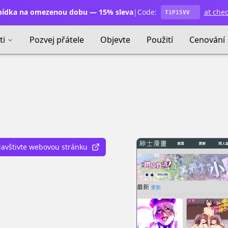
ídka na omezenou dobu — 15% sleva
|
Code:
at che
T1P15VV
ti
Pozvej přátele
Objevte
Použití
Cenování
avštivte webovou stránku