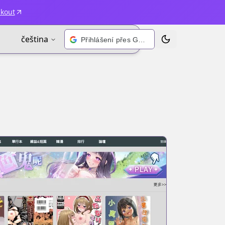
ckout
čeština
Přihlášení přes Google
Přepnout motiv