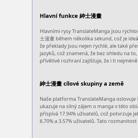
Hlavní funkce 紳士漫畫
Hlavními rysy TranslateManga jsou rychlo
士漫畫 během několika sekund, což je ideální 
že překlady jsou nejen rychlé, ale také př
jazyků, což znamená, že bez ohledu na to
přívětivé rozhraní zajišťuje, že i ti nejm
紳士漫畫 cílové skupiny a země
Naše platforma TranslateManga oslovuje ši
ukazuje na silný zájem o manga v této obl
přispívá 17.94% uživatelů, což potvrzuje 
6.70% a 3.57% uživatelů. Tato rozmanitost