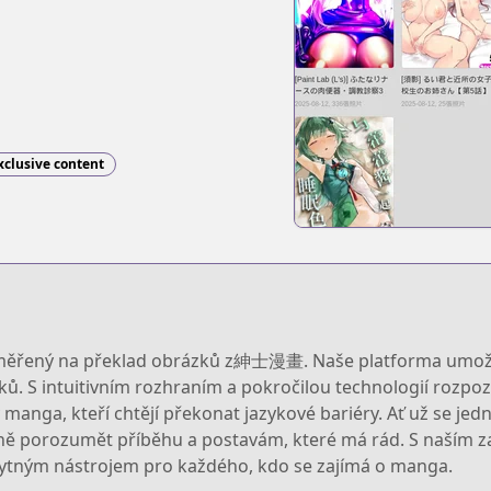
xclusive content
aměřený na překlad obrázků z紳士漫畫. Naše platforma umožň
ů. S intuitivním rozhraním a pokročilou technologií rozpoz
anga, kteří chtějí překonat jazykové bariéry. Ať už se jedn
plně porozumět příběhu a postavám, které má rád. S naším z
bytným nástrojem pro každého, kdo se zajímá o manga.