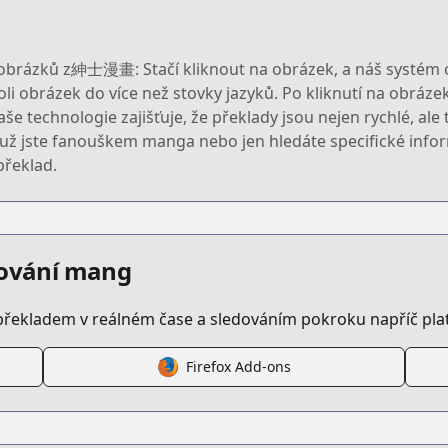
obrázků z紳士漫畫: Stačí kliknout na obrázek, a náš systém oka
li obrázek do více než stovky jazyků. Po kliknutí na obráz
še technologie zajišťuje, že překlady jsou nejen rychlé, ale
ť už jste fanouškem manga nebo jen hledáte specifické in
překlad.
edování mang
překladem v reálném čase a sledováním pokroku napříč pl
Firefox Add-ons