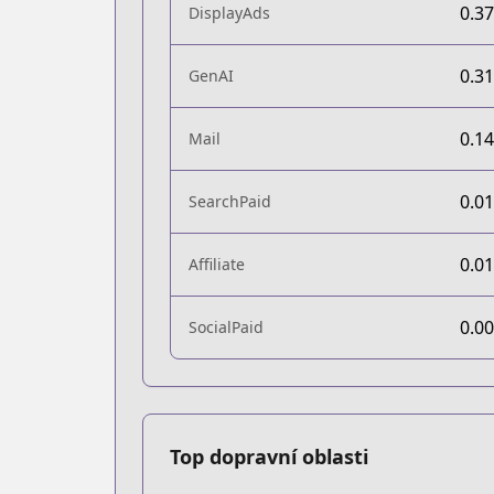
0.3
DisplayAds
0.3
GenAI
0.1
Mail
0.0
SearchPaid
0.0
Affiliate
0.0
SocialPaid
Top dopravní oblasti