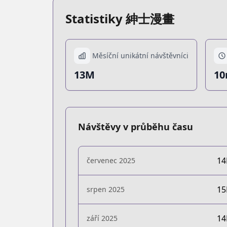
Statistiky 紳士漫畫
Měsíční unikátní návštěvníci
13M
10
Návštěvy v průběhu času
1
červenec 2025
1
srpen 2025
1
září 2025