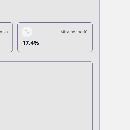
níka
Míra odchodů
17.4%