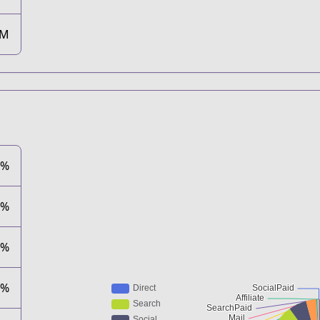
3M
1%
5%
8%
3%