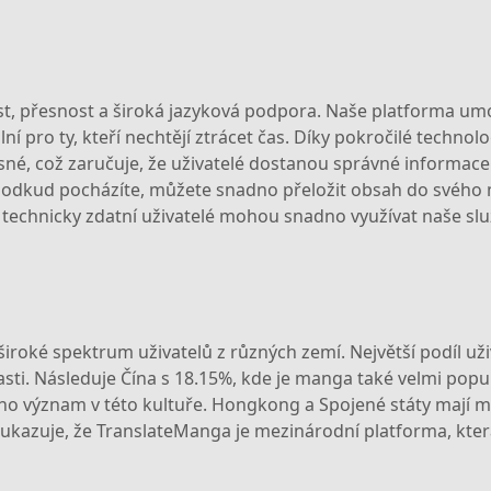
st, přesnost a široká jazyková podpora. Naše platforma u
pro ty, kteří nechtějí ztrácet čas. Díky pokročilé technolo
esné, což zaručuje, že uživatelé dostanou správné informace
, odkud pocházíte, můžete snadno přeložit obsah do svého 
éně technicky zdatní uživatelé mohou snadno využívat naše slu
roké spektrum uživatelů z různých zemí. Největší podíl uži
asti. Následuje Čína s 18.15%, kde je manga také velmi pop
jeho význam v této kultuře. Hongkong a Spojené státy mají m
 ukazuje, že TranslateManga je mezinárodní platforma, kte