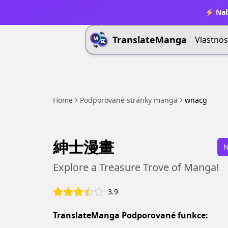
⚡ Nab
TranslateManga
Vlastnos
Home
Podporované stránky manga
wnacg
紳士漫畫
N
Explore a Treasure Trove of Manga!
3.9
TranslateManga Podporované funkce: