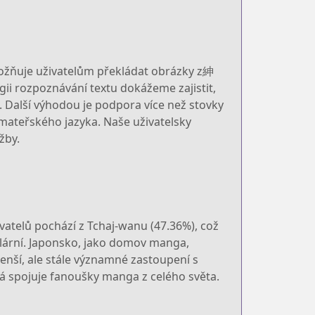
možňuje uživatelům překládat obrázky z紳
gii rozpoznávání textu dokážeme zajistit,
. Další výhodou je podpora více než stovky
mateřského jazyka. Naše uživatelsky
žby.
vatelů pochází z Tchaj-wanu (47.36%), což
ulární. Japonsko, jako domov manga,
enší, ale stále významné zastoupení s
rá spojuje fanoušky manga z celého světa.