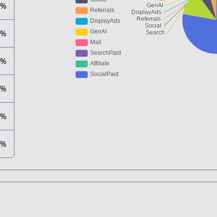
7%
1%
4%
1%
1%
0%