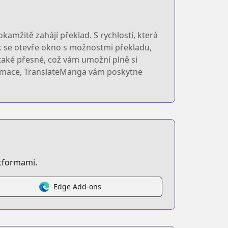
mžitě zahájí překlad. S rychlostí, která
ek se otevře okno s možnostmi překladu,
 také přesné, což vám umožní plně si
formace, TranslateManga vám poskytne
atformami.
Edge Add-ons