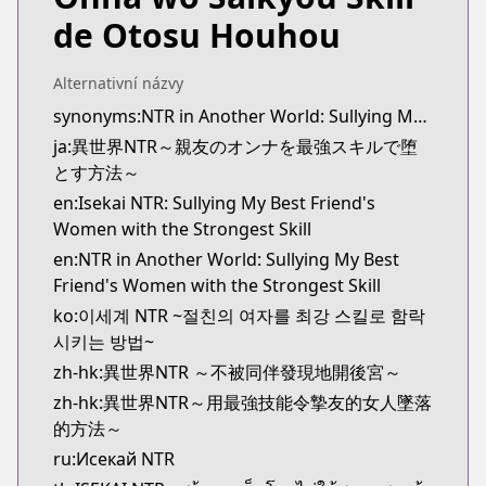
https://youngchampion.jp/series/4d29be95055a4
de Otosu Houhou
Kitsu
Kitsu
https://kitsu.app/manga/56098
Alternativní názvy
CDJapan
synonyms:NTR in Another World: Sullying My Best Friend's Women With the Strongest Skill
CDJapan
ja:異世界NTR～親友のオンナを最強スキルで堕
https://www.anime-planet.com/manga/https://ww
とす方法～
MangaUpdates
en:Isekai NTR: Sullying My Best Friend's
MangaUpdates
Women with the Strongest Skill
https://www.mangaupdates.com/series.html?id=1
en:NTR in Another World: Sullying My Best
novelUpdates
Friend's Women with the Strongest Skill
novelUpdates
ko:이세계 NTR ~절친의 여자를 최강 스킬로 함락
https://www.novelupdates.com/series/isekai-ntr-
시키는 방법~
Book☆Walker
Book☆Walker
zh-hk:異世界NTR ～不被同伴發現地開後宮～
https://bookwalker.jp/series/278894/list
zh-hk:異世界NTR～用最強技能令摯友的女人墜落
的方法～
ru:Исекай NTR