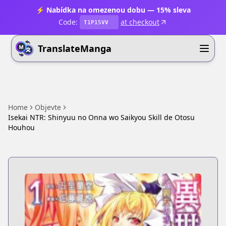
⚡ Nabídka na omezenou dobu — 15% sleva
Code:
at checkout
T1P15VV
TranslateManga
Home
Objevte
Isekai NTR: Shinyuu no Onna wo Saikyou Skill de Otosu
Houhou