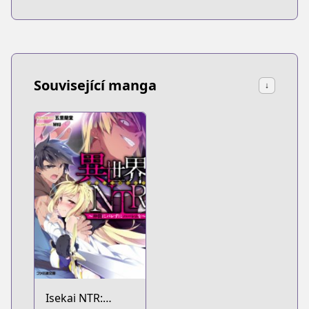
Související manga
↓
Isekai NTR: