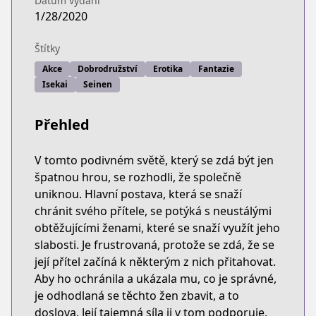
Datum vydání
1/28/2020
Štítky
Akce
Dobrodružství
Erotika
Fantazie
Isekai
Seinen
Přehled
V tomto podivném světě, který se zdá být jen
špatnou hrou, se rozhodli, že společně
uniknou. Hlavní postava, která se snaží
chránit svého přítele, se potýká s neustálými
obtěžujícími ženami, které se snaží využít jeho
slabosti. Je frustrovaná, protože se zdá, že se
její přítel začíná k některým z nich přitahovat.
Aby ho ochránila a ukázala mu, co je správné,
je odhodlaná se těchto žen zbavit, a to
doslova. Její tajemná síla ji v tom podporuje,