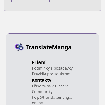
Nakama ni
Barezu ni Harem
wo
TranslateManga
Právní
Podmínky a požadavky
Pravidla pro soukromí
Kontakty
Připojte se k Discord
Community
help@translatemanga.
online