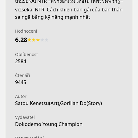
th:ISEKAI NTR ~สร้างฮาเร็มโดยไม่ให้พรรคพวกรู้~
vi:Isekai NTR: Cách khiến bạn gái của bạn thân
sa ngã bằng kỹ năng mạnh nhất
Hodnocení
6.28
★
★
★
★
★
Oblíbenost
2584
Čtenáři
9445
Autor
Satou Kenetsu(Art),Gorillan Do(Story)
Vydavatel
Dokodemo Young Champion