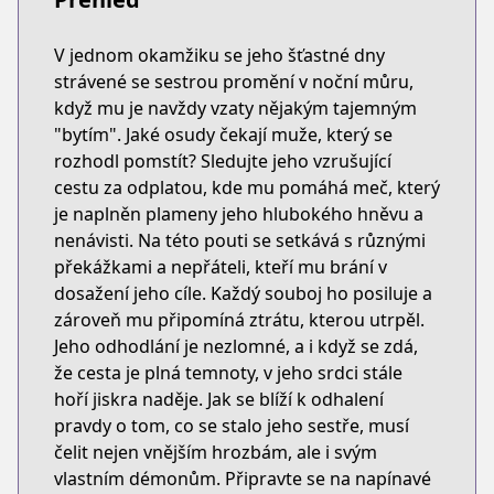
V jednom okamžiku se jeho šťastné dny
strávené se sestrou promění v noční můru,
když mu je navždy vzaty nějakým tajemným
"bytím". Jaké osudy čekají muže, který se
rozhodl pomstít? Sledujte jeho vzrušující
cestu za odplatou, kde mu pomáhá meč, který
je naplněn plameny jeho hlubokého hněvu a
nenávisti. Na této pouti se setkává s různými
překážkami a nepřáteli, kteří mu brání v
dosažení jeho cíle. Každý souboj ho posiluje a
zároveň mu připomíná ztrátu, kterou utrpěl.
Jeho odhodlání je nezlomné, a i když se zdá,
že cesta je plná temnoty, v jeho srdci stále
hoří jiskra naděje. Jak se blíží k odhalení
pravdy o tom, co se stalo jeho sestře, musí
čelit nejen vnějším hrozbám, ale i svým
vlastním démonům. Připravte se na napínavé