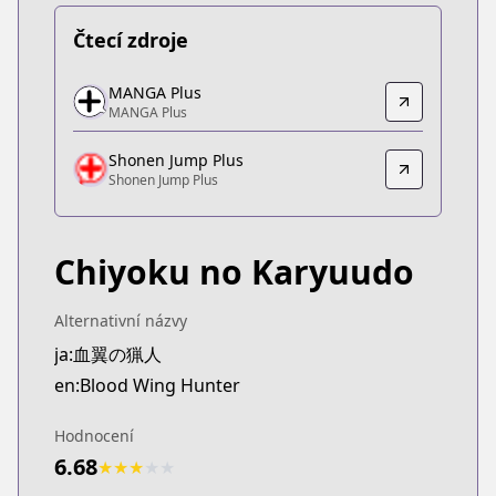
Čtecí zdroje
MANGA Plus
MANGA Plus
MANGA Plus
MANGA Plus
https://mangaplus.shueisha.co.jp/titles/100509
Shonen Jump Plus
Shonen Jump Plus
Shonen Jump Plus
Shonen Jump Plus
https://shonenjumpplus.com/episode/171065672
Chiyoku no Karyuudo
Alternativní názvy
ja:血翼の猟人
en:Blood Wing Hunter
Hodnocení
6.68
★
★
★
★
★