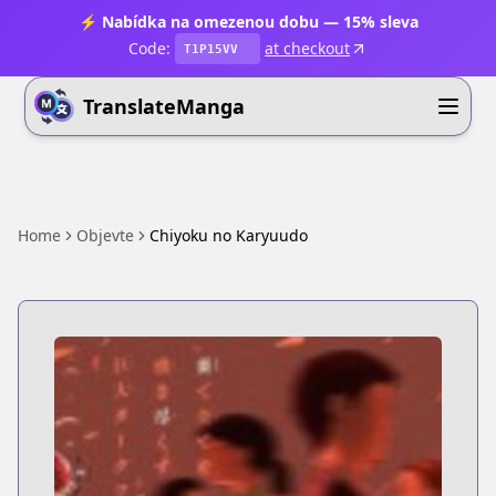
⚡ Nabídka na omezenou dobu — 15% sleva
Code:
at checkout
T1P15VV
TranslateManga
Home
Objevte
Chiyoku no Karyuudo