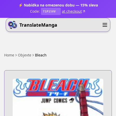
⚡ Nabídka na omezenou dobu — 15% sleva
Code:
at checkout
T1P15VV
TranslateManga
Home
Objevte
Bleach