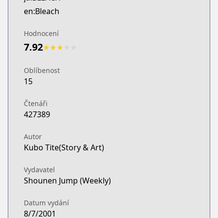
MANGA Plus
en:Bleach
https://mangaplus.shueisha.co.jp/titles/100004
Hodnocení
7.92
★
★
★
★
★
Oblíbenost
15
Čtenáři
427389
Autor
Kubo Tite(Story & Art)
Vydavatel
Shounen Jump (Weekly)
Datum vydání
8/7/2001