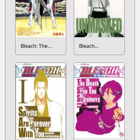
Bleach: The
Bleach
Unforgivens
Unmasked Short
Stories