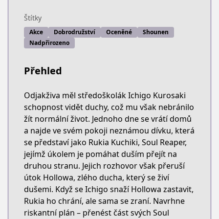
Štítky
Akce
Dobrodružství
Oceněné
Shounen
Nadpřirozeno
Přehled
Odjakživa měl středoškolák Ichigo Kurosaki
schopnost vidět duchy, což mu však nebránilo
žít normální život. Jednoho dne se vrátí domů
a najde ve svém pokoji neznámou dívku, která
se představí jako Rukia Kuchiki, Soul Reaper,
jejímž úkolem je pomáhat duším přejít na
druhou stranu. Jejich rozhovor však přeruší
útok Hollowa, zlého ducha, který se živí
dušemi. Když se Ichigo snaží Hollowa zastavit,
Rukia ho chrání, ale sama se zraní. Navrhne
riskantní plán – přenést část svých Soul