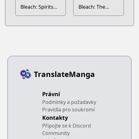
Bleach: Spirits
Bleach: The
Are Forever with
Death Save the
You
Strawberry
TranslateManga
Právní
Podmínky a požadavky
Pravidla pro soukromí
Kontakty
Připojte se k Discord
Community