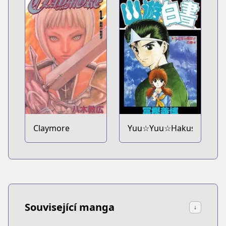
Claymore
Yuu☆Yuu☆Hakusho
Související manga
↓