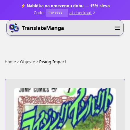
⚡ Nabídka na omezenou dobu — 15% sleva
Code:
at checkout
T1P15VV
TranslateManga
Home
Objevte
Rising Impact