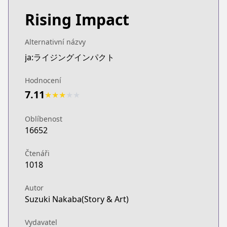
Rising Impact
Alternativní názvy
ja:ライジングインパクト
Hodnocení
7.11
★
★
★
★
★
Oblíbenost
16652
Čtenáři
1018
Autor
Suzuki Nakaba(Story & Art)
Vydavatel