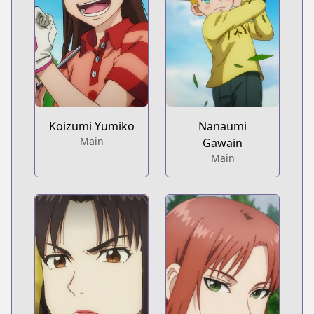
Koizumi Yumiko
Nanaumi
Main
Gawain
Main