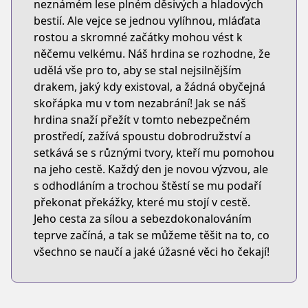
neznámém lese plném děsivých a hladových
bestií. Ale vejce se jednou vylíhnou, mláďata
rostou a skromné začátky mohou vést k
něčemu velkému. Náš hrdina se rozhodne, že
udělá vše pro to, aby se stal nejsilnějším
drakem, jaký kdy existoval, a žádná obyčejná
skořápka mu v tom nezabrání! Jak se náš
hrdina snaží přežít v tomto nebezpečném
prostředí, zažívá spoustu dobrodružství a
setkává se s různými tvory, kteří mu pomohou
na jeho cestě. Každý den je novou výzvou, ale
s odhodláním a trochou štěstí se mu podaří
překonat překážky, které mu stojí v cestě.
Jeho cesta za sílou a sebezdokonalováním
teprve začíná, a tak se můžeme těšit na to, co
všechno se naučí a jaké úžasné věci ho čekají!