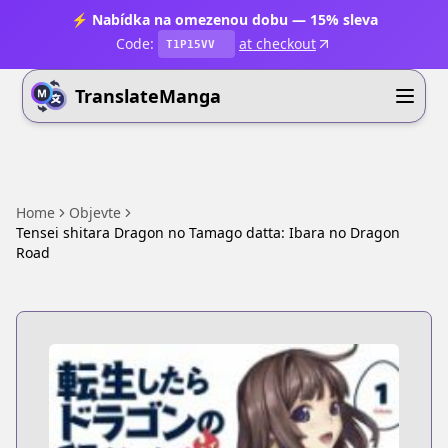
⚡ Nabídka na omezenou dobu — 15% sleva
Code:
at checkout
T1P15VV
TranslateManga
Home
Objevte
Tensei shitara Dragon no Tamago datta: Ibara no Dragon
Road