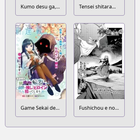
Kumo desu ga,
Tensei shitara
Nani ka?
Ken deshita
Game Sekai de
Fushichou e no
Mamono ni
Tensei: Dragon
Tensei
Taoseru tte
shiteshimatta
Futsuu no Tori ja
Ore, Zense de
Nai yo ne?