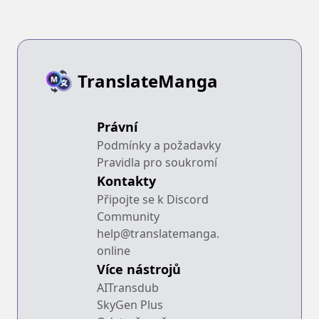
Oshi datta
Heroine wo
Hirotteshimau
TranslateManga
Právní
Podmínky a požadavky
Pravidla pro soukromí
Kontakty
Připojte se k Discord
Community
help@translatemanga.
online
Více nástrojů
AITransdub
SkyGen Plus