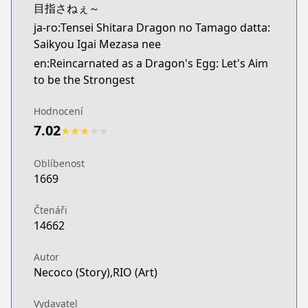
目指さねぇ～
ja-ro:Tensei Shitara Dragon no Tamago datta:
Saikyou Igai Mezasa nee
en:Reincarnated as a Dragon's Egg: Let's Aim
to be the Strongest
Hodnocení
7.02
★
★
★
★
★
Oblíbenost
1669
Čtenáři
14662
Autor
Necoco (Story),RIO (Art)
Vydavatel