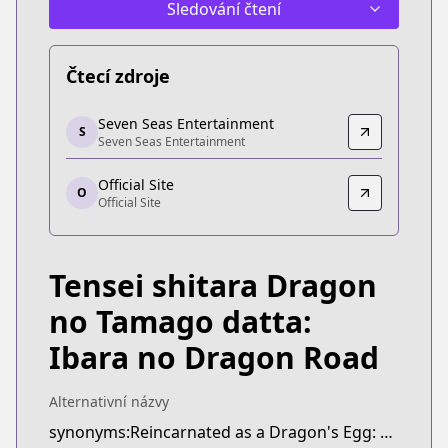
Sledování čtení
Čtecí zdroje
Seven Seas Entertainment
Seven Seas Entertainment
S
Seven Seas Entertainment
Seven Seas Entertainment
https://sevenseasentertainment.com/series/reinc
Official Site
Official Site
O
Official Site
Official Site
https://comic-earthstar.jp/detail/doratama/
Tensei shitara Dragon
no Tamago datta:
Ibara no Dragon Road
Alternativní názvy
synonyms:Reincarnated as a Dragon's Egg: Dragon Road of Ibara