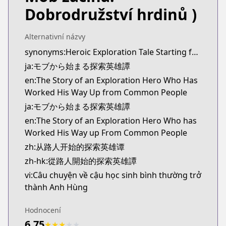
Kitsu
Dobrodružství hrdinů )
https://kitsu.app/manga/69397
MangaUpdates
Alternativní názvy
MangaUpdates
synonyms:Heroic Exploration Tale Starting from Mob
https://www.mangaupdates.com/series.html?id=h
ja:モブから始まる探索英雄譚
novelUpdates
novelUpdates
en:The Story of an Exploration Hero Who Has
https://www.novelupdates.com/series/heroic-expl
Worked His Way Up from Common People
Book☆Walker
ja:モブから始まる探索英雄譚
Book☆Walker
en:The Story of an Exploration Hero Who has
https://bookwalker.jp/series/336783/list
Worked His Way up From Common People
zh:从路人开始的探索英雄谭
zh-hk:從路人開始的探索英雄譚
vi:Câu chuyện về cậu học sinh bình thường trở
thành Anh Hùng
Hodnocení
6.75
★
★
★
★
★