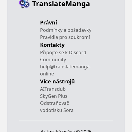
TranslateManga
Právní
Podmínky a požadavky
Pravidla pro soukromí
Kontakty
Připojte se k Discord
Community
help@translatemanga.
online
Více nástrojů
AITransdub
SkyGen Plus
Odstraňovač
vodotisku Sora
Autorská práva © 2025