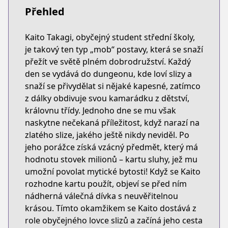
Přehled
Kaito Takagi, obyčejný student střední školy,
je takový ten typ „mob“ postavy, která se snaží
přežít ve světě plném dobrodružství. Každý
den se vydává do dungeonu, kde loví slizy a
snaží se přivydělat si nějaké kapesné, zatímco
z dálky obdivuje svou kamarádku z dětství,
královnu třídy. Jednoho dne se mu však
naskytne nečekaná příležitost, když narazí na
zlatého slize, jakého ještě nikdy neviděl. Po
jeho porážce získá vzácný předmět, který má
hodnotu stovek milionů – kartu sluhy, jež mu
umožní povolat mytické bytosti! Když se Kaito
rozhodne kartu použít, objeví se před ním
nádherná válečná dívka s neuvěřitelnou
krásou. Tímto okamžikem se Kaito dostává z
role obyčejného lovce slizů a začíná jeho cesta