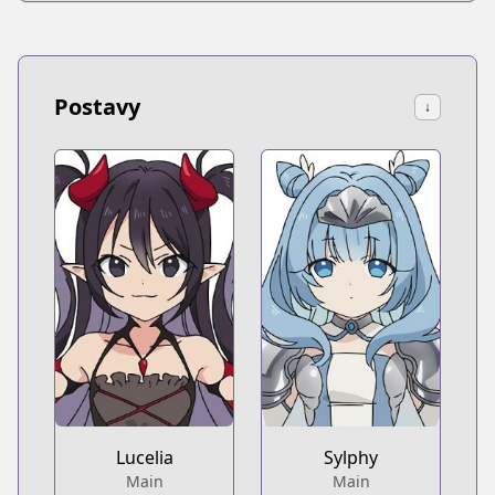
Postavy
↓
Lucelia
Sylphy
Main
Main