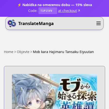
⚡ Nabídka na omezenou dobu — 15% sleva
Code:
at checkout
T1P15VV
TranslateManga
Home
Objevte
Mob kara Hajimaru Tansaku Eiyuutan