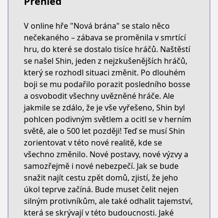
Přehled
V online hře "Nová brána" se stalo něco
nečekaného – zábava se proměnila v smrtící
hru, do které se dostalo tisíce hráčů. Naštěstí
se našel Shin, jeden z nejzkušenějších hráčů,
který se rozhodl situaci změnit. Po dlouhém
boji se mu podařilo porazit posledního bosse
a osvobodit všechny uvězněné hráče. Ale
jakmile se zdálo, že je vše vyřešeno, Shin byl
pohlcen podivným světlem a ocitl se v herním
světě, ale o 500 let později! Teď se musí Shin
zorientovat v této nové realitě, kde se
všechno změnilo. Nové postavy, nové výzvy a
samozřejmě i nové nebezpečí. Jak se bude
snažit najít cestu zpět domů, zjistí, že jeho
úkol teprve začíná. Bude muset čelit nejen
silným protivníkům, ale také odhalit tajemství,
která se skrývají v této budoucnosti. Jaké