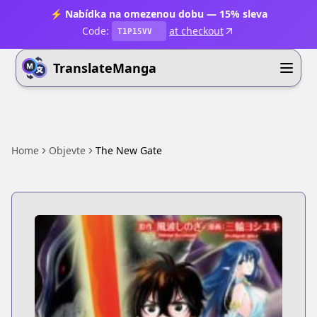
⚡ Nabídka na omezenou dobu — 15% sleva
Code:
at checkout
T1P15VV
TranslateManga
Home
Objevte
The New Gate