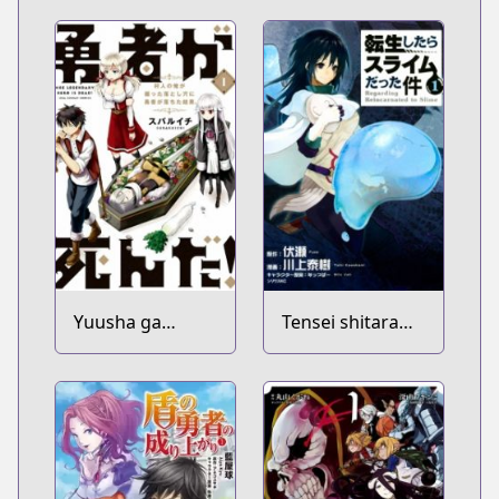
Yuusha ga
Tensei shitara
Shinda!:
Slime Datta Ken
Murabito no Ore
ga Hotta
Otoshiana ni
Yuusha ga
Ochita Kekka.