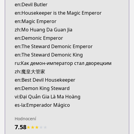
en:Devil Butler
en:Housekeeper is the Magic Emperor
en:Magic Emperor
zh:Mo Huang Da Guan Jia
en:Demonic Emperor
en:The Steward Demonic Emperor
en:The Steward Demonic King
ru:Как демон-император стал дворецким
zh:魔皇大管家
en:Best Devil Housekeeper
en:Demon King Steward
vi:Đại Quản Gia Là Ma Hoàng
es-la:Emperador Mágico
Hodnocení
7.58
★
★
★
★
★