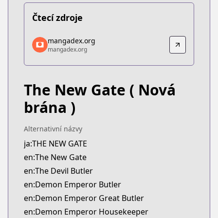
Čtecí zdroje
mangadex.org
mangadex.org
mangadex.org
mangadex.org
https://mangadex.org/title/69e218ec-93eb-4025-
The New Gate
( Nová
brána )
Alternativní názvy
ja:THE NEW GATE
en:The New Gate
en:The Devil Butler
en:Demon Emperor Butler
en:Demon Emperor Great Butler
en:Demon Emperor Housekeeper