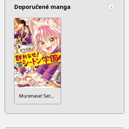
Doporučené manga
↓
Murenase! Seton
Gakuen