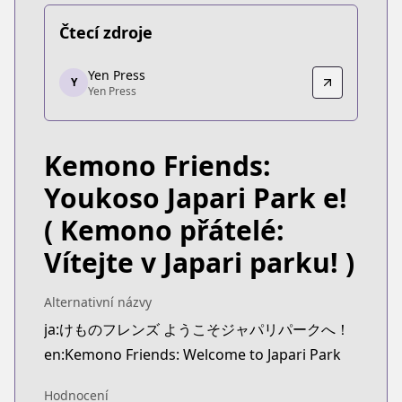
Čtecí zdroje
Yen Press
Yen Press
Y
Yen Press
Yen Press
https://yenpress.com/series/kemono-friends
Kemono Friends:
Youkoso Japari Park e!
( Kemono přátelé:
Vítejte v Japari parku! )
Alternativní názvy
ja:けものフレンズ ようこそジャパリパークへ！
en:Kemono Friends: Welcome to Japari Park
Hodnocení