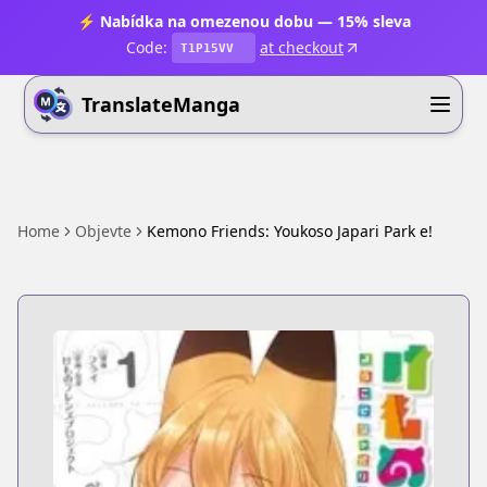
⚡ Nabídka na omezenou dobu — 15% sleva
Code:
at checkout
T1P15VV
TranslateManga
Home
Objevte
Kemono Friends: Youkoso Japari Park e!