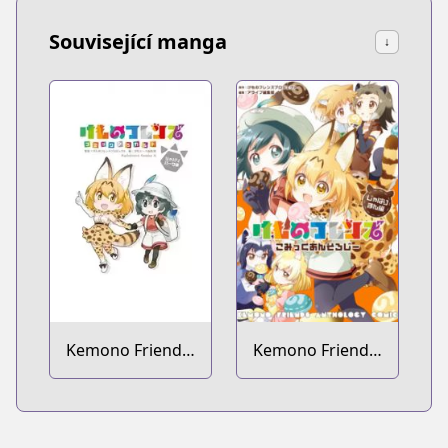
Související manga
↓
Kemono Friends:
Kemono Friends:
Comic à la Carte
Comic Anthology
- Japari Park-hen
- Japari Man-hen