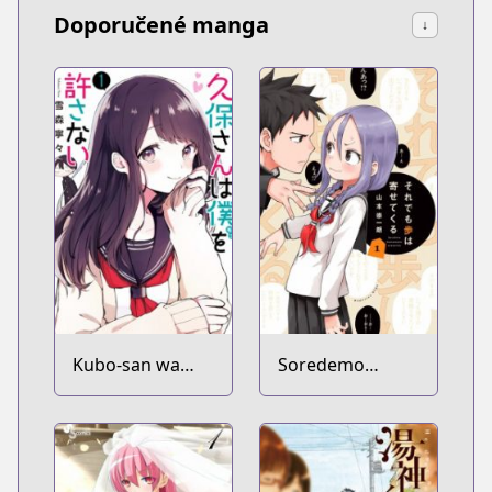
Doporučené manga
↓
Kubo-san wa
Soredemo
Mob wo
Ayumu wa
Yurusanai
Yosetekuru