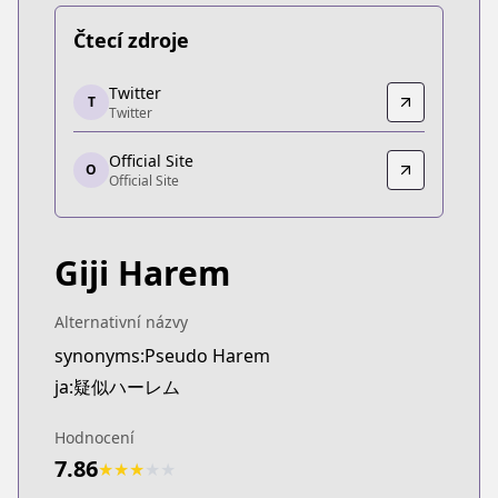
Čtecí zdroje
Twitter
Twitter
T
Twitter
Twitter
https://twitter.com/i/events/103236204019776716
Official Site
Official Site
O
Official Site
Official Site
https://gekkansunday.net/series/gijiharem
Giji Harem
Alternativní názvy
synonyms:Pseudo Harem
ja:疑似ハーレム
Hodnocení
7.86
★
★
★
★
★