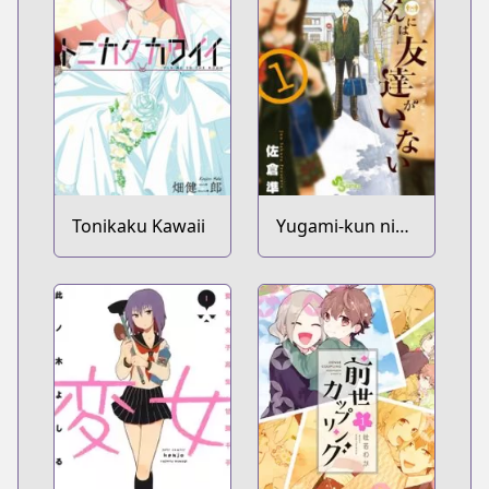
Tonikaku Kawaii
Yugami-kun ni
wa Tomodachi
ga Inai