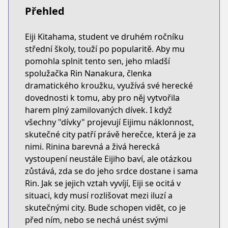
Přehled
Eiji Kitahama, student ve druhém ročníku
střední školy, touží po popularitě. Aby mu
pomohla splnit tento sen, jeho mladší
spolužačka Rin Nanakura, členka
dramatického kroužku, využívá své herecké
dovednosti k tomu, aby pro něj vytvořila
harem plný zamilovaných dívek. I když
všechny "dívky" projevují Eijimu náklonnost,
skutečné city patří právě herečce, která je za
nimi. Rinina barevná a živá herecká
vystoupení neustále Eijiho baví, ale otázkou
zůstává, zda se do jeho srdce dostane i sama
Rin. Jak se jejich vztah vyvíjí, Eiji se ocitá v
situaci, kdy musí rozlišovat mezi iluzí a
skutečnými city. Bude schopen vidět, co je
před ním, nebo se nechá unést svými