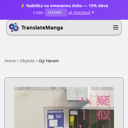
⚡ Nabídka na omezenou dobu — 15% sleva
Code:
at checkout
T1P15VV
TranslateManga
Home
Objevte
Giji Harem