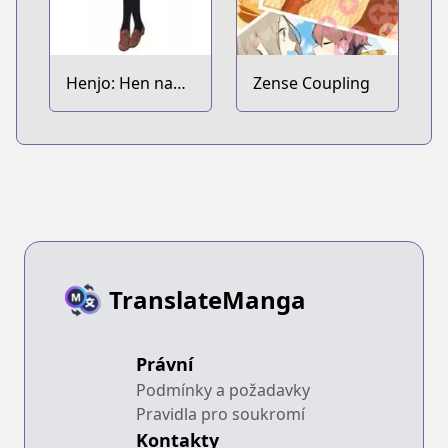
Henjo: Hen na
Zense Coupling
Joshikousei
Amaguri Senko
TranslateManga
Právní
Podmínky a požadavky
Pravidla pro soukromí
Kontakty