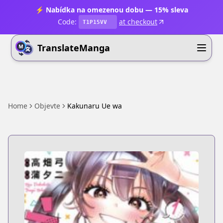
⚡ Nabídka na omezenou dobu — 15% sleva
Code:
at checkout
T1P15VV
TranslateManga
Home
Objevte
Kakunaru Ue wa