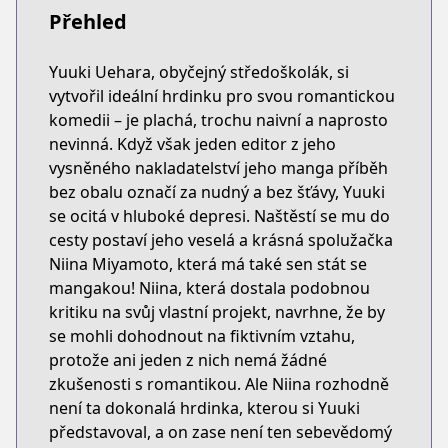
Přehled
Yuuki Uehara, obyčejný středoškolák, si
vytvořil ideální hrdinku pro svou romantickou
komedii – je plachá, trochu naivní a naprosto
nevinná. Když však jeden editor z jeho
vysněného nakladatelství jeho manga příběh
bez obalu označí za nudný a bez šťávy, Yuuki
se ocitá v hluboké depresi. Naštěstí se mu do
cesty postaví jeho veselá a krásná spolužačka
Niina Miyamoto, která má také sen stát se
mangakou! Niina, která dostala podobnou
kritiku na svůj vlastní projekt, navrhne, že by
se mohli dohodnout na fiktivním vztahu,
protože ani jeden z nich nemá žádné
zkušenosti s romantikou. Ale Niina rozhodně
není ta dokonalá hrdinka, kterou si Yuuki
představoval, a on zase není ten sebevědomý