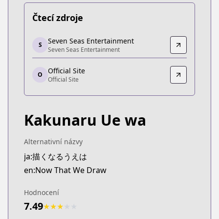
Čtecí zdroje
Seven Seas Entertainment
Seven Seas Entertainment
S
Seven Seas Entertainment
Seven Seas Entertainment
https://sevenseasentertainment.com/series/now-
Official Site
Official Site
O
Official Site
Official Site
https://younganimal.com/series/423d7471396e9
Kakunaru Ue wa
Alternativní názvy
ja:描くなるうえは
en:Now That We Draw
Hodnocení
7.49
★
★
★
★
★