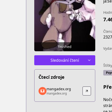
ja:s
Hodn
7.4
Čtená
232
finished
Vyda
Sledování čtení
Štítk
Psy
Čtecí zdroje
Pře
mangadex.org
mangadex.org
mangadex.org
mangadex.org
https://mangadex.org/title/bc373fdf-
Nočn
strá
se z