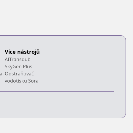
 Despera
Více nástrojů
AITransdub
SkyGen Plus
a.
Odstraňovač
vodotisku Sora