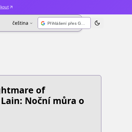
ckout
čeština
Přihlášení přes Google
Přepnout motiv
ghtmare of
 Lain: Noční můra o