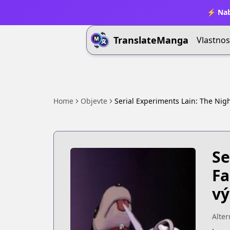
⚡ Nab
TranslateManga
Vlastnos
Home
Objevte
Serial Experiments Lain: The Nig
Se
Fa
vý
Alter