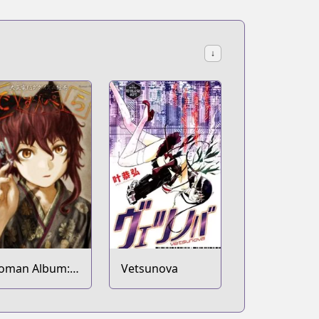
↓
oman Album:
Vetsunova
aishou Dennou
adaism Emaki