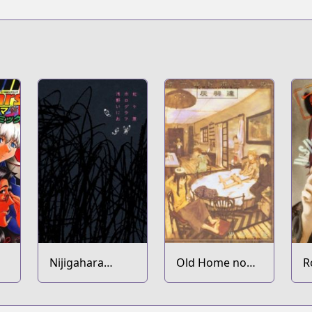
Nijigahara
Old Home no
R
Holograph
Haibane-tachi
T
D