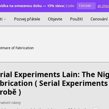
ídka na omezenou dobu — 15% sleva
|
Code:
at che
T1P15VV
ti
Pozvej přátele
Objevte
Použití
Cenování
htmare of Fabrication
rial Experiments Lain: The Ni
brication
( Serial Experiments
robě )
nativní názvy