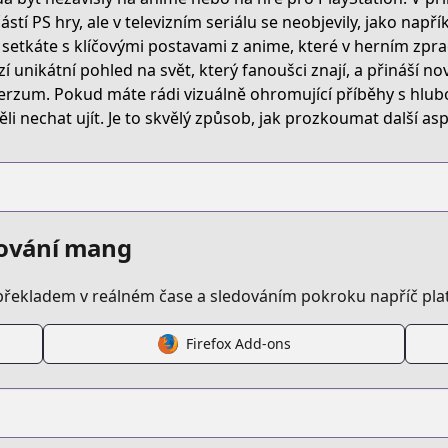
ástí PS hry, ale v televizním seriálu se neobjevily, jako např
 setkáte s klíčovými postavami z anime, které v herním zpra
zí unikátní pohled na svět, který fanoušci znají, a přináší no
erzum. Pokud máte rádi vizuálně ohromující příběhy s hlubo
li nechat ujít. Je to skvělý způsob, jak prozkoumat další aspek
edování mang
překladem v reálném čase a sledováním pokroku napříč pl
Firefox Add-ons