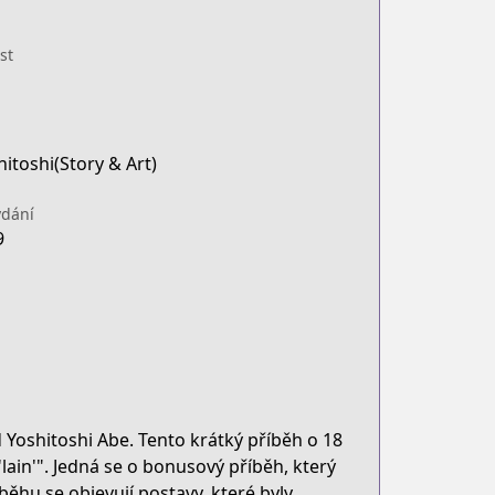
st
itoshi(Story & Art)
dání
9
Yoshitoshi Abe. Tento krátký příběh o 18
ain'". Jedná se o bonusový příběh, který
běhu se objevují postavy, které byly