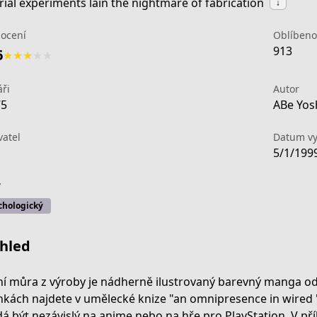
erial experiments lain the nightmare of fabrication
↓
ocení
Oblíbeno
913
6
★
★
★
★
★
ři
Autor
75
ABe Yosh
vatel
Datum vy
5/1/199
y
chologický
hled
0838-4683-bc58-a75ed33fe2ee
í můra z výroby je nádherně ilustrovaný barevný manga od 
nkách najdete v umělecké knize "an omnipresence in wired 'l
dá být nezávislý na anime nebo na hře pro PlayStation. V pří