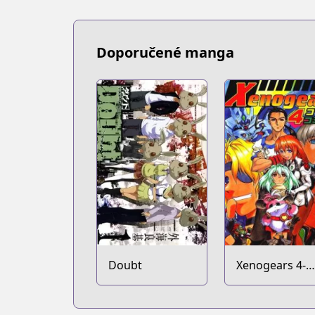
Doporučené manga
Doubt
Xenogears 4-
koma Comic