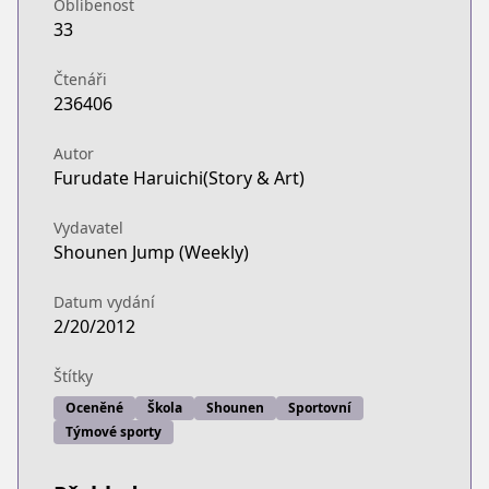
Oblíbenost
https://www.viz.com/shonenjump/chapters/haiky
33
Official Site
Official Site
Čtenáři
https://www.viz.com/haikyu
236406
Shonen Jump
Shonen Jump
Autor
Furudate Haruichi(Story & Art)
https://www.shonenjump.com/j/rensai/haikyu.htm
Official Site
Vydavatel
Official Site
Shounen Jump (Weekly)
https://jumptoon.com/series/JT00027
MANGA Plus
Datum vydání
MANGA Plus
2/20/2012
https://mangaplus.shueisha.co.jp/titles/100014
Štítky
Oceněné
Škola
Shounen
Sportovní
Týmové sporty