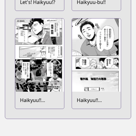
Let's! Haikyuu!?
Haikyuu-bu!!
Haikyuu!!
Haikyuu!!
Tokubetsu
Bangai-hen:
Bangai-hen:
Nobuyuki Kai no
Matsuri Futatabi
Akumu