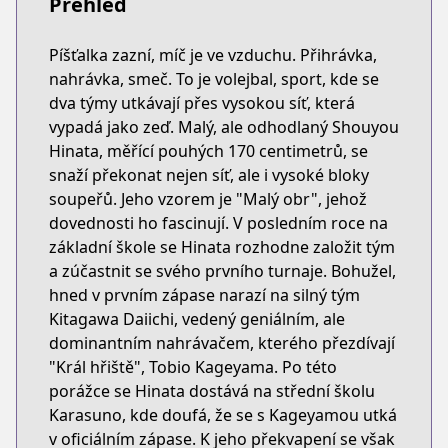
Přehled
Píšťalka zazní, míč je ve vzduchu. Přihrávka,
nahrávka, smeč. To je volejbal, sport, kde se
dva týmy utkávají přes vysokou síť, která
vypadá jako zeď. Malý, ale odhodlaný Shouyou
Hinata, měřící pouhých 170 centimetrů, se
snaží překonat nejen síť, ale i vysoké bloky
soupeřů. Jeho vzorem je "Malý obr", jehož
dovednosti ho fascinují. V posledním roce na
základní škole se Hinata rozhodne založit tým
a zúčastnit se svého prvního turnaje. Bohužel,
hned v prvním zápase narazí na silný tým
Kitagawa Daiichi, vedený geniálním, ale
dominantním nahrávačem, kterého přezdívají
"Král hřiště", Tobio Kageyama. Po této
porážce se Hinata dostává na střední školu
Karasuno, kde doufá, že se s Kageyamou utká
v oficiálním zápase. K jeho překvapení se však