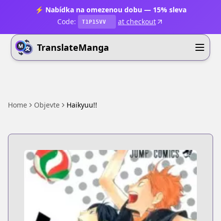
⚡ Nabídka na omezenou dobu — 15% sleva
Code:
at checkout
T1P15VV
TranslateManga
Home
Objevte
Haikyuu!!