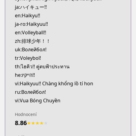
Kitsu
ja:ハイキュー!!
https://kitsu.app/manga/12619
en:Haikyu!!
CDJapan
ja-ro:Haikyuu!!
CDJapan
en:Volleyball!!
https://www.anime-planet.com/manga/https://ww
MangaUpdates
zh:排球少年！！
MangaUpdates
uk:Волейбол!
https://www.mangaupdates.com/series.html?id=7
tr:Voleybol!
Book☆Walker
th:ไฮคิว!! คู่ตบฟ้าประทาน
Book☆Walker
he:הייקיו!!
https://bookwalker.jp/series/12997
vi:Haikyuu!! Chàng khổng lồ tí hon
Official English
Official English
ru:Волейбол!
https://www.viz.com/shonenjump/chapters/haiky
vi:Vua Bóng Chuyền
Mangas.io
Mangas.io
Hodnocení
https://www.mangas.io/lire/haikyuu
8.86
★
★
★
★
★
Viz
Viz